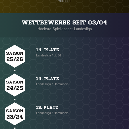
Adresse
WETTBEWERBE SEIT 03/04
Höchste Spielklasse: Landesliga
14. PLATZ
SAISON
Landesliga / LL 01
25/26
14. PLATZ
SAISON
Landesliga / Hammonia
24/25
13. PLATZ
SAISON
Landesliga / Hammonia
23/24