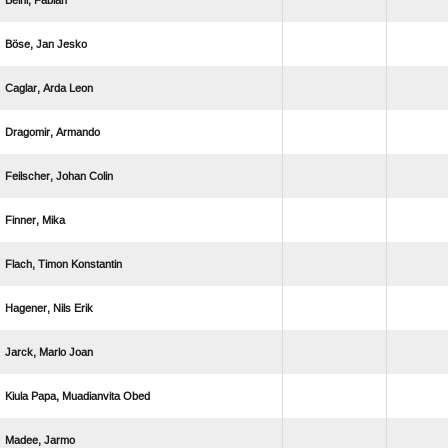
 
  
  
 
  
 
  
  
  
   
 