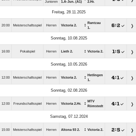
Junioren
1.A-Jun. (A1)
2.Hr.
Freitag, 28.11.2025
Rantzau
:

:

20:00
Meisterschaftsspiel
Herren
Victoria 2.
1.
Sonntag, 10.08.2025
:

:

16:00
Pokalspiel
Herren
Lieth 2.
Victoria 2.
Sonntag, 10.05.2026
Hetlingen
:

:

12:00
Meisterschaftsspiel
Herren
Victoria 2.
1.
Sonntag, 02.08.2026
MTV
:

:

12:00
Freundschaftsspiel
Herren
Victoria 2.Hr.
Römstedt
Samstag, 07.12.2024
:

:

15:00
Meisterschaftsspiel
Herren
Altona 93 2.
Victoria 2.