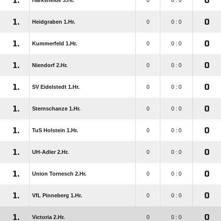
1.
0
Harksheide 3.Hr.
0
0 : 0
1.
0
Heidgraben 1.Hr.
0
0 : 0
1.
0
Kummerfeld 1.Hr.
0
0 : 0
1.
0
Niendorf 2.Hr.
0
0 : 0
1.
0
SV Eidelstedt 1.Hr.
0
0 : 0
1.
0
Sternschanze 1.Hr.
0
0 : 0
1.
0
TuS Holstein 1.Hr.
0
0 : 0
1.
0
UH-Adler 2.Hr.
0
0 : 0
1.
0
Union Tornesch 2.Hr.
0
0 : 0
1.
0
VfL Pinneberg 1.Hr.
0
0 : 0
1.
0
Victoria 2.Hr.
0
0 : 0