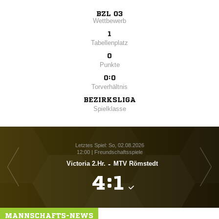
BZL 03
Wettbewerb
1
Tabellenplatz
0
Punkte
0:0
Torverhältnis
BEZIRKSLIGA
Spielklasse
Letztes Spiel: So, 02.08.2026
12:00 | Freundschaftsspiele
Victoria 2.Hr.
-
MTV Römstedt
Al

:

MANNSCHAFTS-NEWS