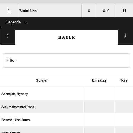
1.
0
Wedel 1.Hr.
0
0 : 0
Legende
KADER
Filter
Spieler
Einsätze
Tore
 
  
  