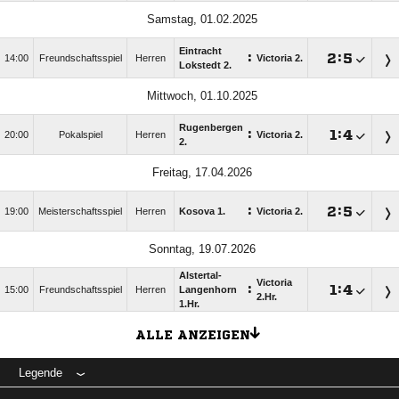
Samstag, 01.02.2025
Eintracht
:

:

14:00
Freundschaftsspiel
Herren
Victoria 2.
Lokstedt 2.
Mittwoch, 01.10.2025
Rugenbergen
:

:

20:00
Pokalspiel
Herren
Victoria 2.
2.
Freitag, 17.04.2026
:

:

19:00
Meisterschaftsspiel
Herren
Kosova 1.
Victoria 2.
Sonntag, 19.07.2026
Alstertal-
Victoria
:

:

15:00
Freundschaftsspiel
Herren
Langenhorn
2.Hr.
1.Hr.
ALLE ANZEIGEN
Legende