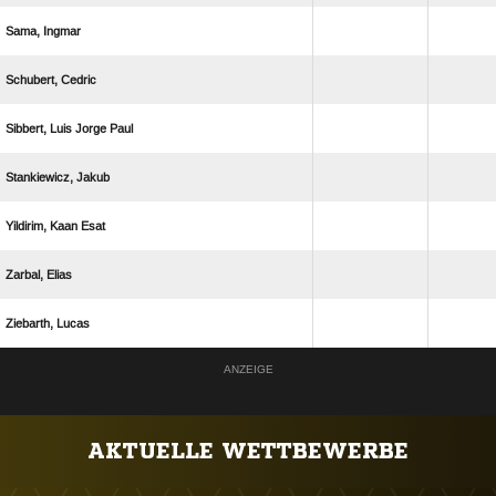
 
 
   
 
  
 
 
ANZEIGE
AKTUELLE WETTBEWERBE