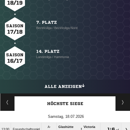
18/19
7. PLATZ
SAISON
Bezirksliga / Bezirksliga Nord
17/18
14. PLATZ
SAISON
Landesliga / Hammonia
16/17
ALLE ANZEIGEN
HÖCHSTE SIEGE
Samstag, 18.07.2026
A-
Glashütte
Victoria
:

:

13:00
Freundschaftsspiel