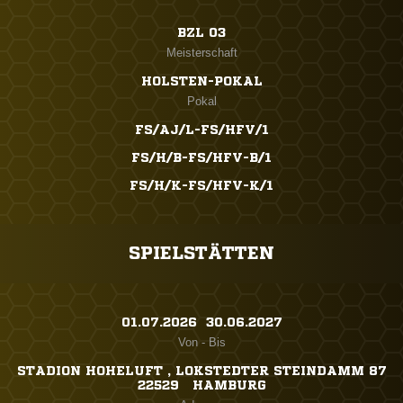
BZL 03
Meisterschaft
HOLSTEN-POKAL
Pokal
FS/AJ/L-FS/HFV/1
FS/H/B-FS/HFV-B/1
FS/H/K-FS/HFV-K/1
SPIELSTÄTTEN
01.07.2026 ​ 30.06.2027
Von - Bis
STADION HOHELUFT , LOKSTEDTER STEINDAMM 87
22529 HAMBURG