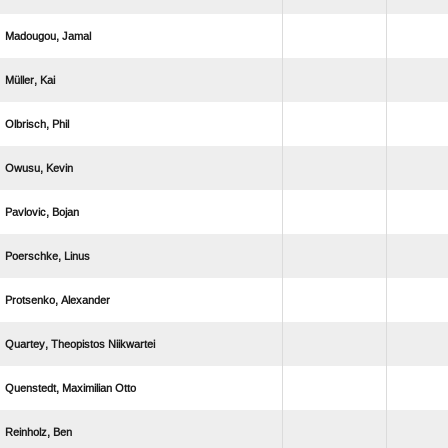
 
 
 
 
 
 
 
  
  
 