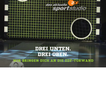
DREI UNTEN.
DREI OBEN.
WIR BRINGEN DICH AN DIE ZDF-TORWAND