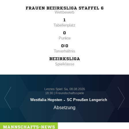
FRAUEN BEZIRKSLIGA STAFFEL 6
Wettbewerb
1
Tabellenplatz
0
Punkte
0:0
Torverhältnis
BEZIRKSLIGA
Spielklasse
Letztes Spiel: Sa, 08.08.2026
18:30 | Freundschaftsspiele
Westfalia Hopsten
-
SC Preußen Lengerich
Absetzung
MANNSCHAFTS-NEWS