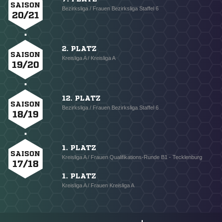
SAISON
Bezirksliga / Frauen Bezirksliga Staffel 6
20/21
2. PLATZ
SAISON
Kreisliga A / Kreisliga A
19/20
12. PLATZ
SAISON
Bezirksliga / Frauen Bezirksliga Staffel 6
18/19
1. PLATZ
SAISON
Kreisliga A / Frauen Qualifikations-Runde B1 - Tecklenburg
17/18
1. PLATZ
Kreisliga A / Frauen Kreisliga A