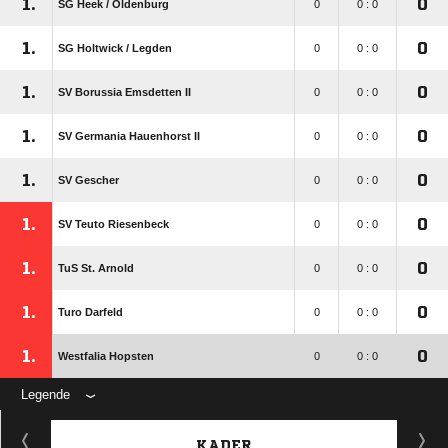
1.
0
SG Heek /​ Oldenburg
0
0 : 0
1.
0
SG Holtwick /​ Legden
0
0 : 0
1.
0
SV Borussia Emsdetten II
0
0 : 0
1.
0
SV Germania Hauenhorst II
0
0 : 0
1.
0
SV Gescher
0
0 : 0
1.
0
SV Teuto Riesenbeck
0
0 : 0
1.
0
TuS St. Arnold
0
0 : 0
1.
0
Turo Darfeld
0
0 : 0
1.
0
Westfalia Hopsten
0
0 : 0
Legende
KADER