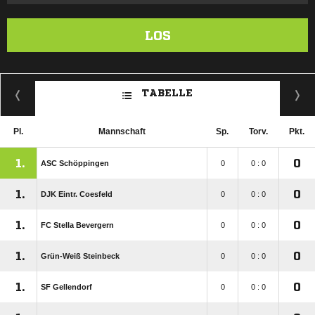
LOS
TABELLE
Pl.
Mannschaft
Sp.
Torv.
Pkt.
1.
0
ASC Schöppingen
0
0 : 0
1.
0
DJK Eintr. Coesfeld
0
0 : 0
1.
0
FC Stella Bevergern
0
0 : 0
1.
0
Grün-Weiß Steinbeck
0
0 : 0
1.
0
SF Gellendorf
0
0 : 0