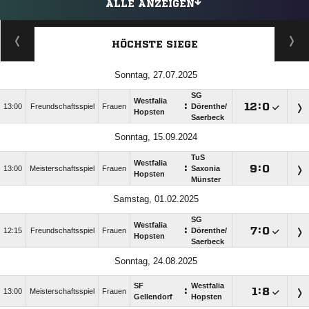
ALLE ANZEIGEN
HÖCHSTE SIEGE
Sonntag, 27.07.2025
SG
Westfalia
:

:

13:00
Freundschaftsspiel
Frauen
Dörenthe/​
Hopsten
Saerbeck
Sonntag, 15.09.2024
TuS
Westfalia
:

:

13:00
Meisterschaftsspiel
Frauen
Saxonia
Hopsten
Münster
Samstag, 01.02.2025
SG
Westfalia
:

:

12:15
Freundschaftsspiel
Frauen
Dörenthe/​
Hopsten
Saerbeck
Sonntag, 24.08.2025
SF
Westfalia
:

:

13:00
Meisterschaftsspiel
Frauen
Gellendorf
Hopsten