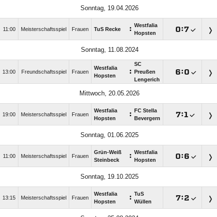
Sonntag, 19.04.2026
Westfalia
:

:

11:00
Meisterschaftsspiel
Frauen
TuS Recke
Hopsten
Sonntag, 11.08.2024
SC
Westfalia
:

:

13:00
Freundschaftsspiel
Frauen
Preußen
Hopsten
Lengerich
Mittwoch, 20.05.2026
Westfalia
FC Stella
:

:

19:00
Meisterschaftsspiel
Frauen
Hopsten
Bevergern
Sonntag, 01.06.2025
Grün-Weiß
Westfalia
:

:

11:00
Meisterschaftsspiel
Frauen
Steinbeck
Hopsten
Sonntag, 19.10.2025
Westfalia
TuS
:

:

13:15
Meisterschaftsspiel
Frauen
Hopsten
Wüllen