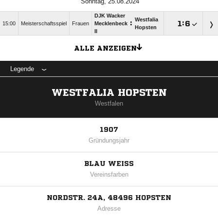
Sonntag, 25.08.2024
DJK Wacker
Westfalia
:

:

15:00
Meisterschaftsspiel
Frauen
Mecklenbeck
Hopsten
II
ALLE ANZEIGEN
Legende
WESTFALIA HOPSTEN
Westfalen
1907
Gründungsjahr
BLAU WEISS
Vereinsfarben
NORDSTR. 24A, 48496 HOPSTEN
Adresse