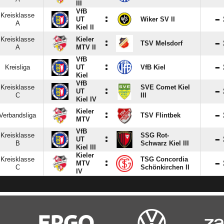
III
VfB
Kreisklasse
:

UT
Wiker SV II
A
Kiel II
Kreisklasse
Kieler
:

TSV Melsdorf
A
MTV II
VfB
:

Kreisliga
UT
VfB Kiel
Kiel
VfB
Kreisklasse
SVE Comet Kiel
:

UT
C
III
Kiel IV
Kieler
:

Verbandsliga
TSV Flintbek
MTV
VfB
Kreisklasse
SSG Rot-
:

UT
B
Schwarz Kiel III
Kiel III
Kieler
Kreisklasse
TSG Concordia
:

MTV
C
Schönkirchen II
IV