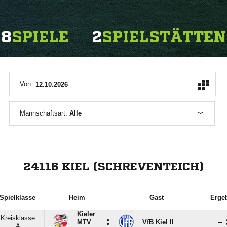
8
SPIELE
2
SPIELSTÄTTEN
Von:
Mannschaftsart:
Alle
ANZEIGE
24116 KIEL (SCHREVENTEICH)
Spielklasse
Heim
Gast
Erge
Kieler
Kreisklasse
:

MTV
VfB Kiel II
A