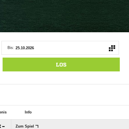
Bis:
LOS
bnis
Info
:

Zum Spiel