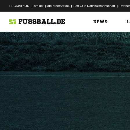
PROMATEUR
|
dfb.de
|
dfb-efootball.de
|
Fan Club Nationalmannschaft
|
Partner
FUSSBALL.DE
NEWS
L