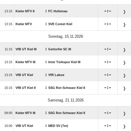
:

:

13:15
Kieler MTV II
FC Holtenau
:

:

13:15
Kieler MTV
SVE Comet Kiel
Sonntag, 15.11.2026
:

:

11:15
VfB UT Kiel III
Gettorfer SC III
:

:

13:15
Kieler MTV III
Inter Türkspor Kiel III
:

:

13:15
VfB UT Kiel
VfR Laboe
:

:

15:15
VfB UT Kiel II
SSG Rot-Schwarz Kiel II
Samstag, 21.11.2026
:

:

09:00
Kieler MTV III
SSG Rot-Schwarz Kiel II
:

:

10:00
VfB UT Kiel
MED SV (7er)