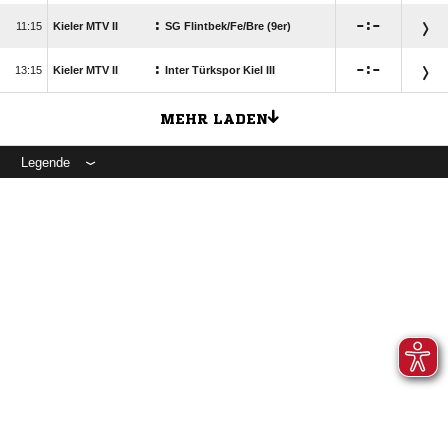
:

:

11:15
Kieler MTV II
SG Flintbek/​Fe/​Bre (9er)
:

:

13:15
Kieler MTV II
Inter Türkspor Kiel III
MEHR LADEN
Legende