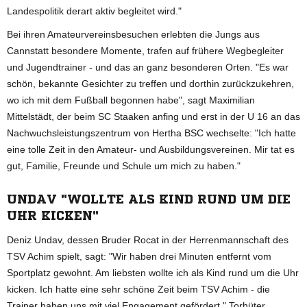
Landespolitik derart aktiv begleitet wird."
Bei ihren Amateurvereinsbesuchen erlebten die Jungs aus
Cannstatt besondere Momente, trafen auf frühere Wegbegleiter
und Jugendtrainer - und das an ganz besonderen Orten. "Es war
schön, bekannte Gesichter zu treffen und dorthin zurückzukehren,
wo ich mit dem Fußball begonnen habe", sagt Maximilian
Mittelstädt, der beim SC Staaken anfing und erst in der U 16 an das
Nachwuchsleistungszentrum von Hertha BSC wechselte: "Ich hatte
eine tolle Zeit in den Amateur- und Ausbildungsvereinen. Mir tat es
gut, Familie, Freunde und Schule um mich zu haben."
UNDAV "WOLLTE ALS KIND RUND UM DIE
UHR KICKEN"
Deniz Undav, dessen Bruder Rocat in der Herrenmannschaft des
TSV Achim spielt, sagt: "Wir haben drei Minuten entfernt vom
Sportplatz gewohnt. Am liebsten wollte ich als Kind rund um die Uhr
kicken. Ich hatte eine sehr schöne Zeit beim TSV Achim - die
Trainer haben uns mit viel Engagement gefördert." Torhüter