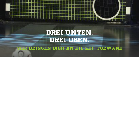
DREI UNTEN.
DREI OBEN.
WIR BRINGEN DICH AN DIE ZDF-TORWAND