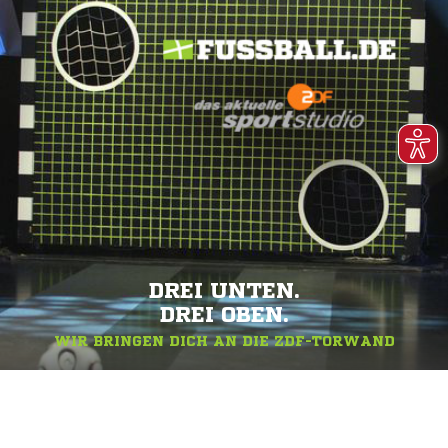
DREI UNTEN.
DREI OBEN.
WIR BRINGEN DICH AN DIE ZDF-TORWAND