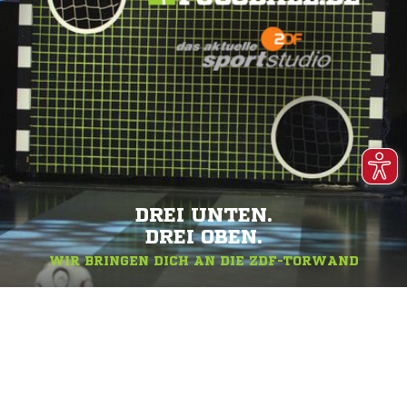
DREI UNTEN.
DREI OBEN.
WIR BRINGEN DICH AN DIE ZDF-TORWAND