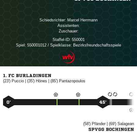
Schiedsrichter:
 
Assistenten:
Zuschauer:
Staffel-ID:
550001
Spiel:
550001012 / Spielklasse: Bezirksfreundschaftsspiele
1. FC BURLADINGEN
(23')

| (35')

| (85')

0’
45’
(58')

| (69')

SPVGG BOCHINGEN