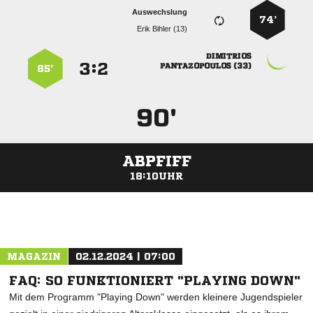
Auswechslung
74’
  

:


 
85’
90'
ABPFIFF
18:10UHR
ANZEIGE
MAGAZIN
02.12.2024 | 07:00
FAQ: SO FUNKTIONIERT "PLAYING DOWN"
Mit dem Programm "Playing Down" werden kleinere Jugendspieler