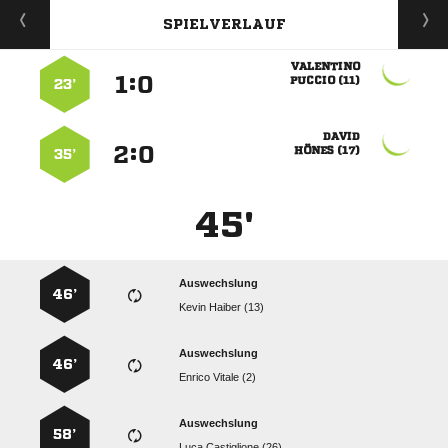
SPIELVERLAUF

:


 
23’

:


 
35’
45'
Auswechslung
46’
  
Auswechslung
46’
  
Auswechslung
58’
  