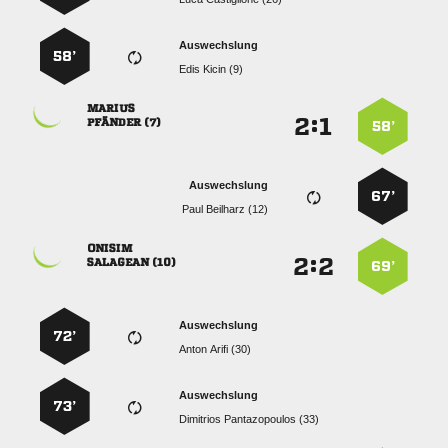
Auswechslung
58’
  

:


 
58’
Auswechslung
67’
  

:


 
69’
Auswechslung
72’
  
Auswechslung
73’
  