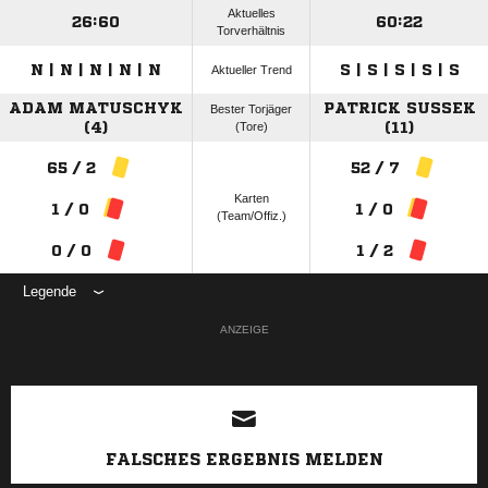
Aktuelles
26:60
60:22
Torverhältnis
N | N | N | N | N
S | S | S | S | S
Aktueller Trend
ADAM MATUSCHYK
PATRICK SUSSEK
Bester Torjäger
(4)
(Tore)
(11)
65 / 2
52 / 7
Karten
1 / 0
1 / 0
(Team/Offiz.)
0 / 0
1 / 2
Legende
ANZEIGE
FALSCHES ERGEBNIS MELDEN