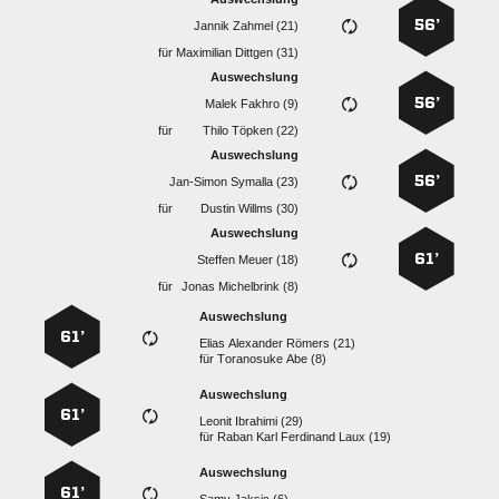
56’
  
für
  
Auswechslung
56’
  
für
  
Auswechslung
56’
  
für
  
Auswechslung
61’
  
für
  
Auswechslung
61’
   
für
  
Auswechslung
61’
  
für
    
Auswechslung
61’