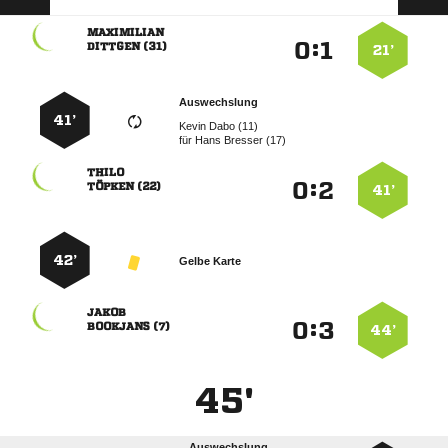

:


 
21’
Auswechslung
41’
  
für
  

:


 
41’
42’
Gelbe Karte

:


 
44’
45'
Auswechslung