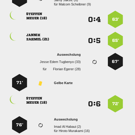
  
für
  

:


 
63’

:


 
65’
Auswechslung
67’
   
für
  
71’
Gelbe Karte

:


 
72’
Auswechslung
76’
   
für
  