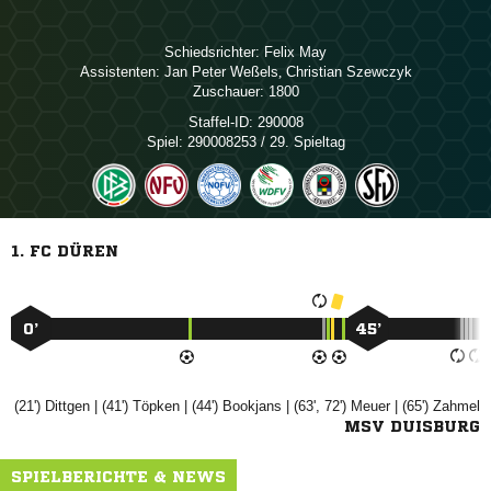
Schiedsrichter:
 
Assistenten:
  
,  
Zuschauer:
1800
Staffel-ID:
290008
Spiel:
290008253 / 29. Spieltag
1. FC DÜREN
0’
45’
(21')

| (41')

| (44')

| (63', 72')

| (65')

MSV DUISBURG
SPIELBERICHTE & NEWS