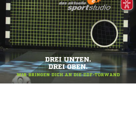
DREI UNTEN.
DREI OBEN.
WIR BRINGEN DICH AN DIE ZDF-TORWAND