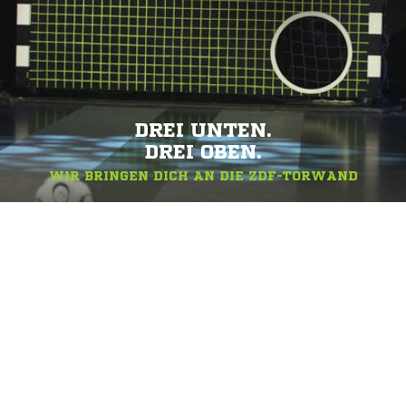
DREI UNTEN.
DREI OBEN.
WIR BRINGEN DICH AN DIE ZDF-TORWAND