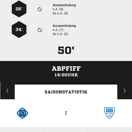
Auswechslung
26’
k.A. (8)
für
k.A. (9)
Auswechslung
34’
k.A. (7)
für
k.A. (5)
50'
ABPFIFF
14:00UHR
ANZEIGE
SAISONSTATISTIK
: