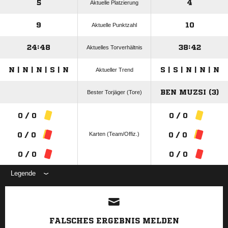
5
4
Aktuelle Platzierung
9
10
Aktuelle Punktzahl
24:48
38:42
Aktuelles Torverhältnis
N | N | N | S | N
S | S | N | N | N
Aktueller Trend
BEN MUZSI (3)
Bester Torjäger (Tore)
0 / 0
0 / 0
Karten (Team/Offiz.)
0 / 0
0 / 0
0 / 0
0 / 0
Legende
ANZEIGE
FALSCHES ERGEBNIS MELDEN