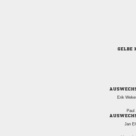
GELBE 
AUSWECH
 
 
AUSWECH
 