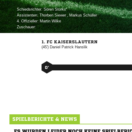
Schiedsrichter:
 
Assistenten:
 
,  
4. Offizieller:
 
Zuschauer:
1. FC KAISERSLAUTERN
(45')
 

0’
SPIELBERICHTE & NEWS
ES WURDEN LEIDER NOCH KEINE SPIELBERI