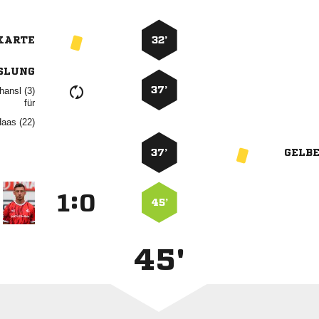
KARTE
32’
SLUNG
37’
 
für
 
37’
GELB
:


45’
45'