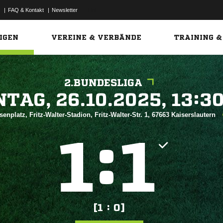
|
FAQ & Kontakt
|
Newsletter
Link
IGEN
VEREINE & VERBÄNDE
TRAINING &
2.BUNDESLIGA
 


senplatz, Fritz-Walter-Stadion, Fritz-Walter-Str. 1, 67663 Kaiserslautern
:


[1 : 0]