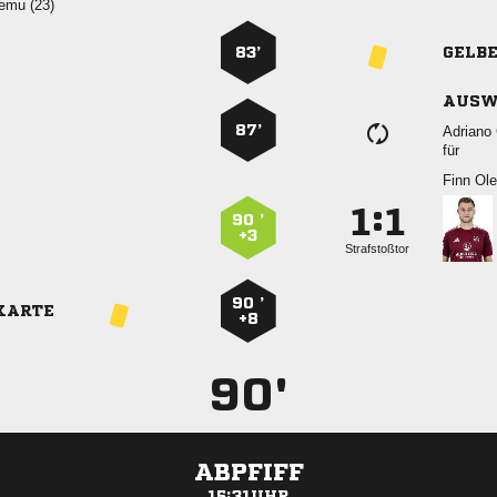
 
83’
GELB
AUSW
87’
 
für
 
:


90 ’
+3
Strafstoßtor
90 ’
KARTE
+8
90'
ABPFIFF
15:31UHR