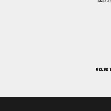
 
GELBE 