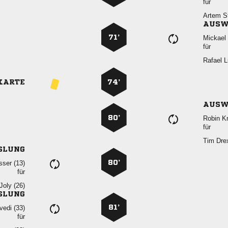
für
 
AUSW
71’
 
für
 
KARTE
74’
AUSW
80’
 
für
 
SLUNG
80’
 
für
 
SLUNG
81’
 
für