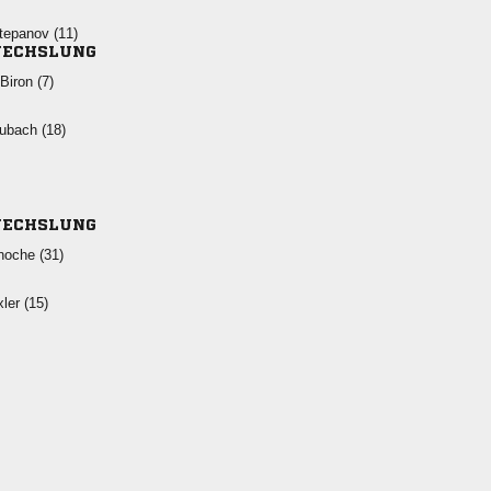
 
ECHSLUNG
 
 
ECHSLUNG
 
 