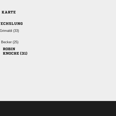
E KARTE
ECHSLUNG
 
  

 