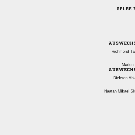
GELBE 
AUSWECH
 
 
AUSWECH
 
  