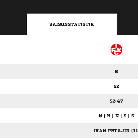
SAISONSTATISTIK
6
52
52:47
N | N | N | S | S
IVAN PRTAJIN (11