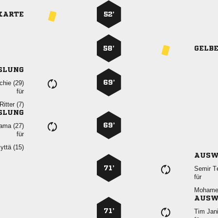
KARTE
52’
58’
GELB
SLUNG
69’
 
für
 
SLUNG
69’
 
für
 
AUSW
71’
 
für

AUSW
71’
 