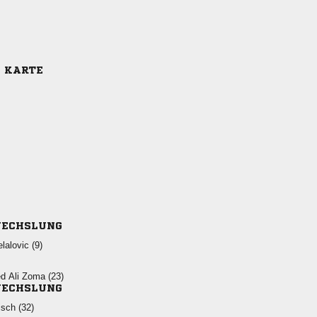
E KARTE
ECHSLUNG
 
   
ECHSLUNG
 