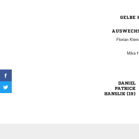
GELBE 
AUSWECH
 
 


 