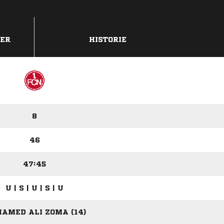
DER
HISTORIE
8
46
47:45
U | S | U | S | U
AMED ALI ZOMA (14)