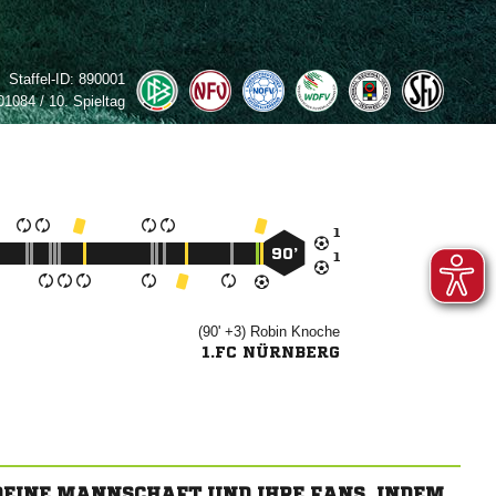
Staffel-ID:
890001
1084 / 10. Spieltag

90’

(90' +3)


1.FC NÜRNBERG
 DEINE MANNSCHAFT UND IHRE FANS, INDEM