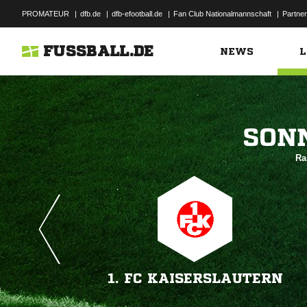
PROMATEUR
|
dfb.de
|
dfb-efootball.de
|
Fan Club Nationalmannschaft
|
Partner
FUSSBALL.DE
NEWS
L

Ra
1. FC KAISERSLAUTERN