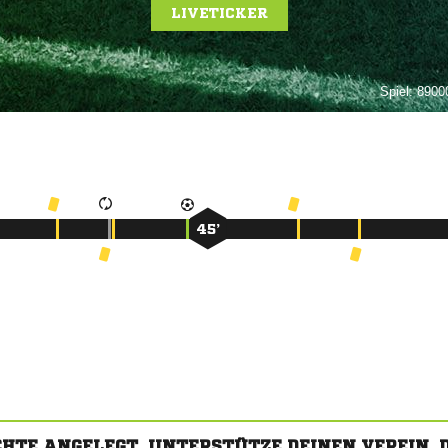
LIVETICKER
Spiel:
89000
45’
CHTE ANGELEGT. UNTERSTÜTZE DEINEN VEREIN,