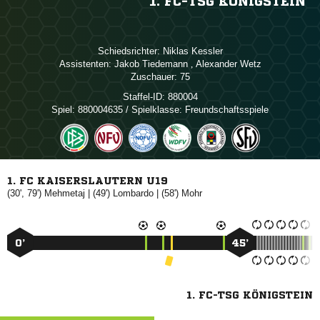
1. FC-TSG KÖNIGSTEIN
Schiedsrichter:
 
Assistenten:
 
,  
Zuschauer:
75
Staffel-ID:
880004
Spiel:
880004635 / Spielklasse: Freundschaftsspiele
1. FC KAISERSLAUTERN U19
(30', 79')

| (49')

| (58')

0’
45’
1. FC-TSG KÖNIGSTEIN