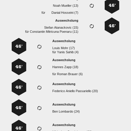
46’
  
für
  
Auswechslung
46’
  
für
   
Auswechslung
46’
  
für
  
Auswechslung
46’
  
für
  
Auswechslung
46’
   
Auswechslung
46’
  
Auswechslung
46’