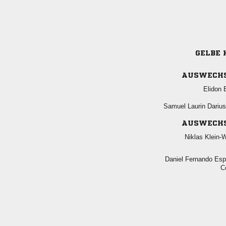
GELBE 
AUSWECH
 
  
AUSWECH
 
  
