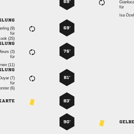
69’

für
 
SLUNG
69’
 
für
 
SLUNG
76’
 
für
 
SLUNG
81’
 
für
 
KARTE
83’
90’
GELB