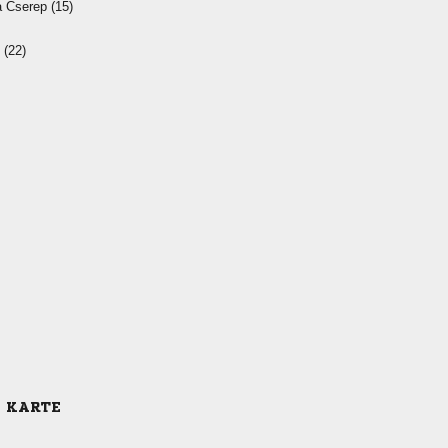
  
 
E KARTE