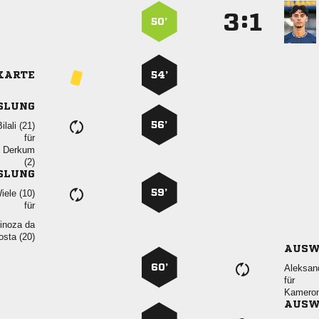
:


50’
KARTE
54’
SLUNG
56’
 
für
 

SLUNG
59’
 
für
 
 
AUSW
60’

für

AUSW