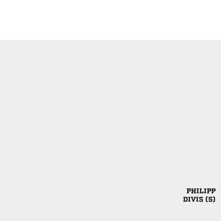

 