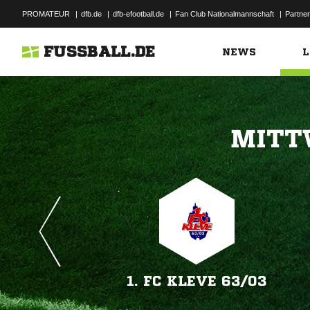
PROMATEUR
|
dfb.de
|
dfb-efootball.de
|
Fan Club Nationalmannschaft
|
Partner
FUSSBALL.DE
NEWS
L

1. FC KLEVE 63/​03