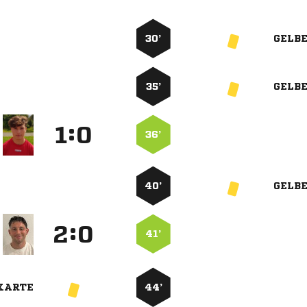
30’
GELB
35’
GELB
:


36’
40’
GELB
:


41’
KARTE
44’