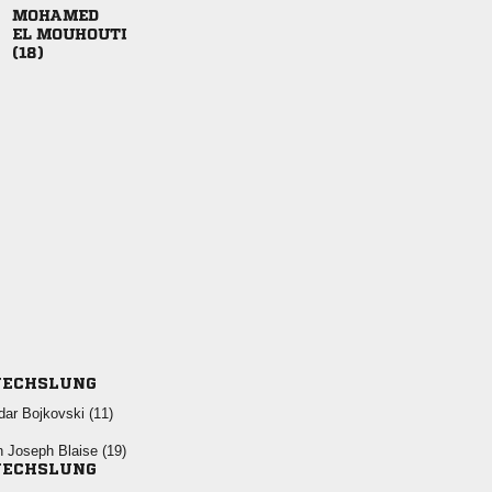

 

ECHSLUNG
  
   
ECHSLUNG