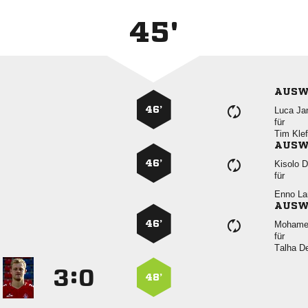
45'
AUSW
46’
 
für
 
AUSW
46’
 
für
 
AUSW
46’

für
 
:


48’