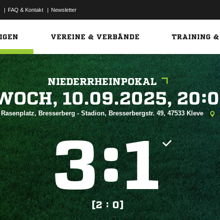
|
FAQ & Kontakt
|
Newsletter
Link
IGEN
VEREINE & VERBÄNDE
TRAINING &
NIEDERRHEINPOKAL
 


Rasenplatz, Bresserberg - Stadion, Bresserbergstr. 49, 47533 Kleve
:


[2 : 0]