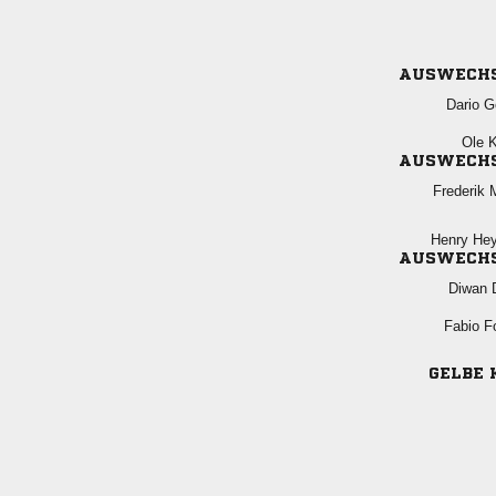
AUSWECH
 
 
AUSWECH
 
 
AUSWECH
 
 
GELBE 