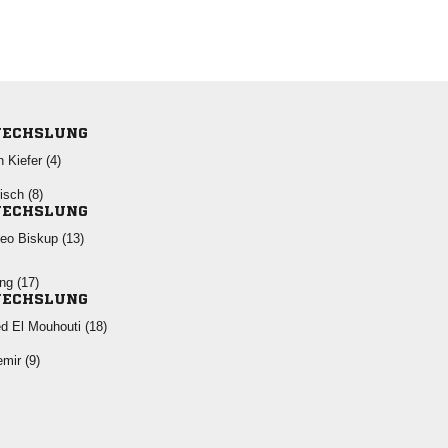
ECHSLUNG
  
 
ECHSLUNG
  
 
ECHSLUNG
   
 