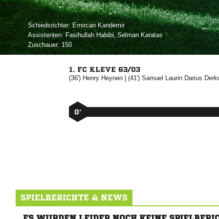
Schiedsrichter:
 
Assistenten:
 
,  
Zuschauer:
150
1. FC KLEVE 63/03
(36')


| (41')
  

0’
SPIELBERICHTE & NEWS
ES WURDEN LEIDER NOCH KEINE SPIELBERI