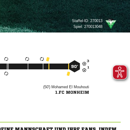
Staffel-ID:
270013
Spiel:
270013048

90’

(50')

 
1.FC MONHEIM
 DEINE MANNSCHAFT UND IHRE FANS, INDEM