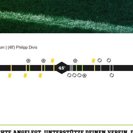

| (48')


45’
CHTE ANGELEGT. UNTERSTÜTZE DEINEN VEREIN,