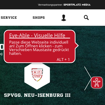
Vermarktungspartner:
 SERVICE
SHOPS
 
en)
SPVGG. NEU-ISENBURG III