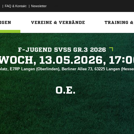
|
FAQ & Kontakt
|
Newsletter
Link
IGEN
VEREINE & VERBÄNDE
TRAINING &
F-JUGEND 5VS5 GR.3 2026
 


latz, E7RP Langen (Oberlinden), Berliner Allee 73, 63225 Langen (Hess
O.E.