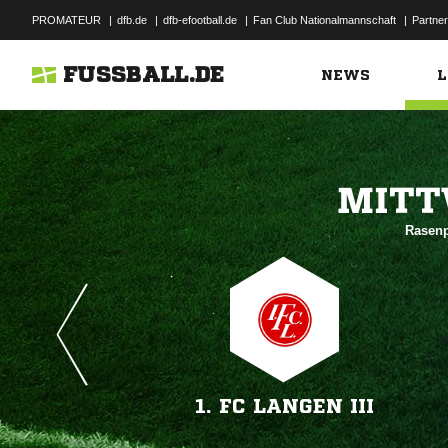
PROMATEUR
|
dfb.de
|
dfb-efootball.de
|
Fan Club Nationalmannschaft
|
Partner
FUSSBALL.DE
NEWS
L

Rasenp
1. FC LANGEN III