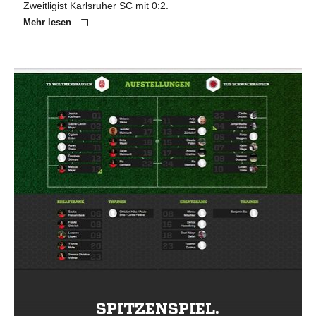
Zweitligist Karlsruher SC mit 0:2.
Mehr lesen
SPITZENSPIEL.