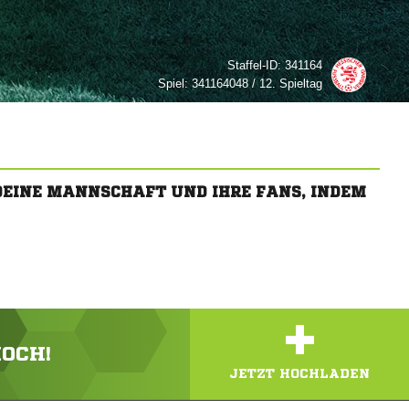
Staffel-ID:
341164
Spiel:
341164048 / 12. Spieltag
 DEINE MANNSCHAFT UND IHRE FANS, INDEM
+
HOCH!
JETZT HOCHLADEN