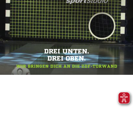
DREI UNTEN.
DREI OBEN.
WIR BRINGEN DICH AN DIE ZDF-TORWAND