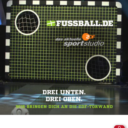
DREI UNTEN.
DREI OBEN.
WIR BRINGEN DICH AN DIE ZDF-TORWAND