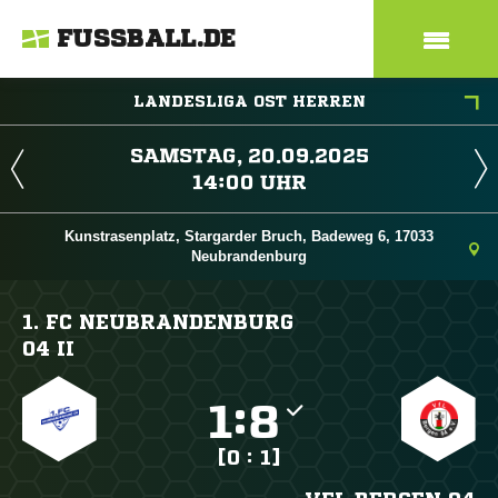
FUSSBALL.DE
LANDESLIGA OST HERREN
 
 
Kunstrasenplatz, Stargarder Bruch, Badeweg 6, 17033
Neubrandenburg
1. FC NEUBRANDENBURG
04 II

:

[0 : 1]