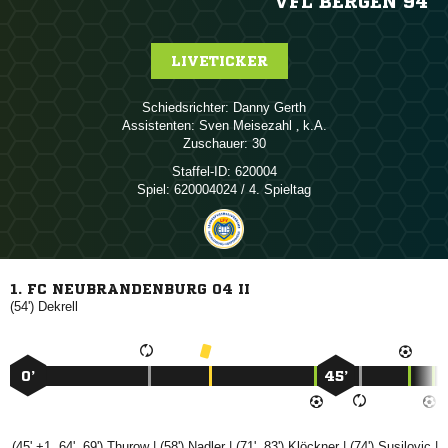
VFL BERGEN 94
LIVETICKER
Schiedsrichter:
 
Assistenten:
 
, 
Zuschauer:
30
Staffel-ID:
620004
Spiel:
620004024 / 4. Spieltag
1. FC NEUBRANDENBURG 04 II
(54')

0’
45’
(45' +1, 64', 69')

| (58')

| (71', 83')

| (74')

|