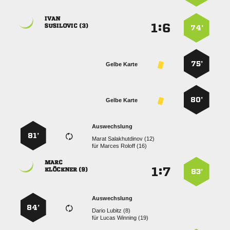

:


 
74’
75’
Gelbe Karte
80’
Gelbe Karte
Auswechslung
81’
  
für
  

:


 
83’
Auswechslung
84’
  
für
  