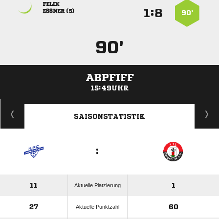

:


 
90’
90'
ABPFIFF
15:49UHR
ANZEIGE
SAISONSTATISTIK
:
11
1
Aktuelle Platzierung
27
60
Aktuelle Punktzahl