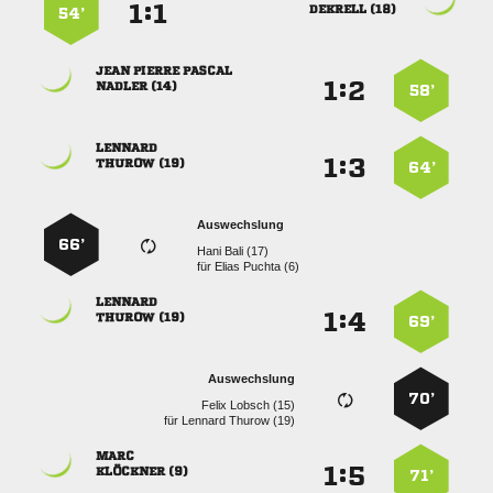
:


 
54’
  
:


 
58’

:


 
64’
Auswechslung
66’
  
für
  

:


 
69’
Auswechslung
70’
  
für
  

:


 
71’