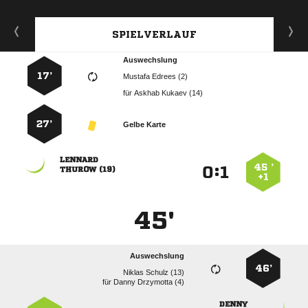
SPIELVERLAUF
Auswechslung
17’
  
für
  
27’
Gelbe Karte

45 ’
:


 
+1
45'
Auswechslung
46’
  
für
  
