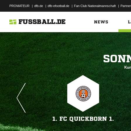
PROMATEUR
|
dfb.de
|
dfb-efootball.de
|
Fan Club Nationalmannschaft
|
Partner
FUSSBALL.DE
NEWS
L

Kun
1. FC QUICKBORN 1.