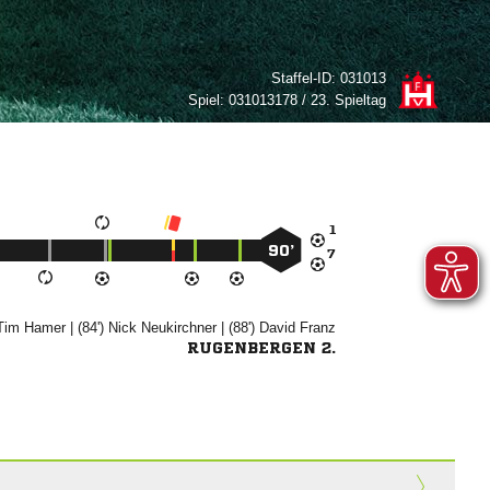
Staffel-ID:
031013
Spiel:
031013178 / 23. Spieltag

90’



| (84')


| (88')


RUGENBERGEN 2.