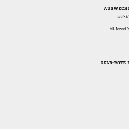
AUSWECH

 
GELB-ROTE 