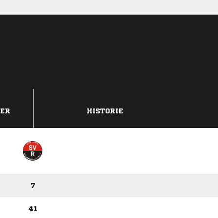
DER
HISTORIE
7
41