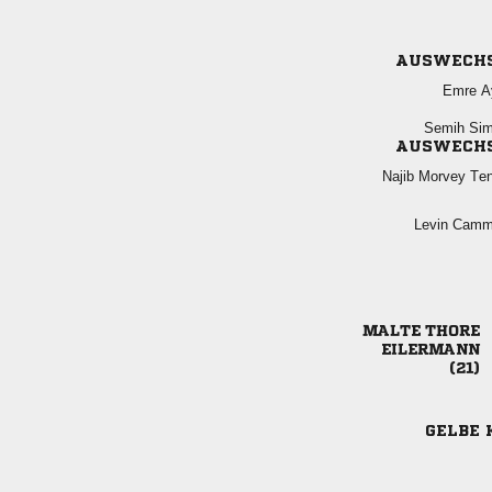
AUSWECH
 
 
AUSWECH
  
 
 


GELBE 