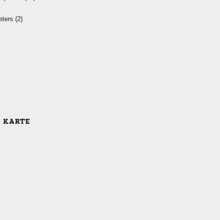
 
E KARTE