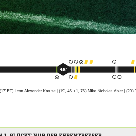
45’
(17' ET)
 

| (19', 45' +1, 76')
 

| (20')
RN 1. GLÜCKT NUR DER EHRENTREFFER