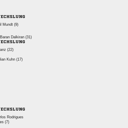
ECHSLUNG
  
  
ECHSLUNG
 
  
ECHSLUNG
 
 