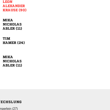


 


 

 


 
ECHSLUNG
 