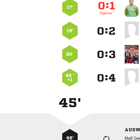
:


17’
Eigentor
:


19’
:


20’
:


45 ’
+1
45'
AUSW
46’
 