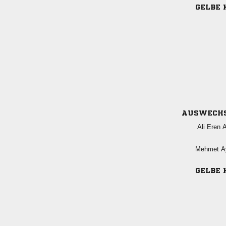
GELBE 
AUSWECH
  
 
GELBE 