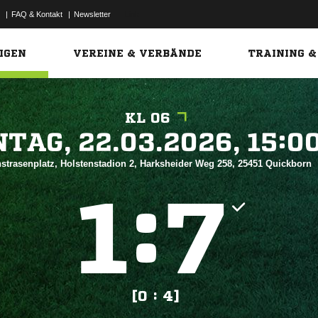
|
FAQ & Kontakt
|
Newsletter
Link
IGEN
VEREINE & VERBÄNDE
TRAINING &
KL 06
 


strasenplatz, Holstenstadion 2, Harksheider Weg 258, 25451 Quickborn
:


[0 : 4]