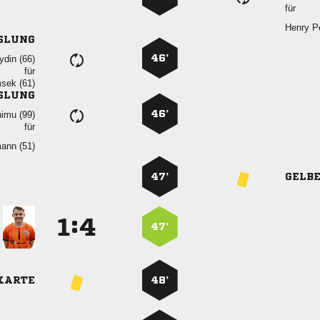
für
 
SLUNG
46’
 
für
 
SLUNG
46’
 
für
 
47’
GELB
:


47’
KARTE
48’