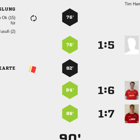
 
SLUNG
76’
  
für
 
:


76’
KARTE
82’
:


84’
:


88’
90'