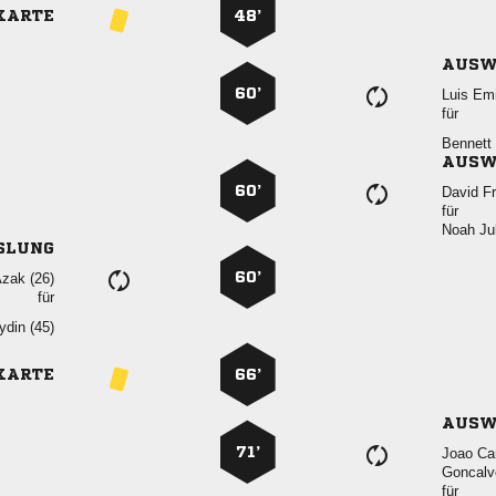
KARTE
48’
AUSW
60’
 
für
 
AUSW
60’
 
für
 
SLUNG
60’
 
für
 
KARTE
66’
AUSW
71’
 

für