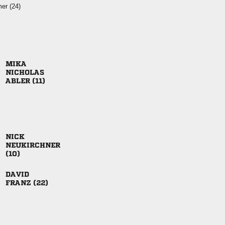
 


 




 