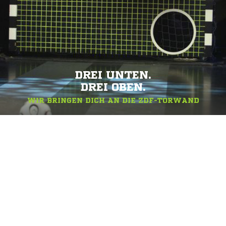
DREI UNTEN.
DREI OBEN.
WIR BRINGEN DICH AN DIE ZDF-TORWAND