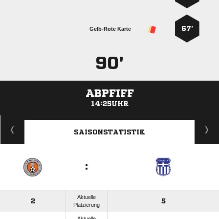
67’
Gelb-Rote Karte
90'
ABPFIFF
14:25UHR
ANZEIGE
SAISONSTATISTIK
:
Aktuelle
2
5
Platzierung
Aktuelle