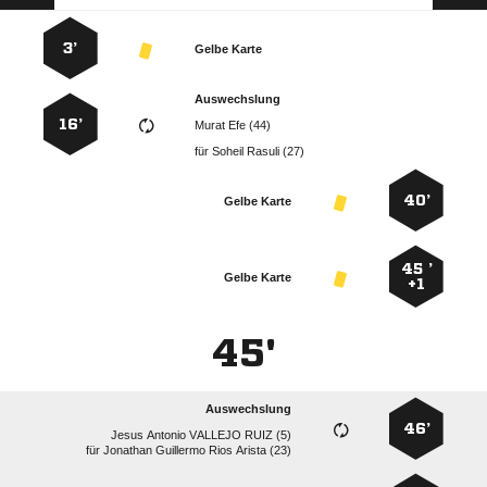
3’
Gelbe Karte
Auswechslung
16’
  
für
  
40’
Gelbe Karte
45 ’
Gelbe Karte
+1
45'
Auswechslung
46’
    
für
    