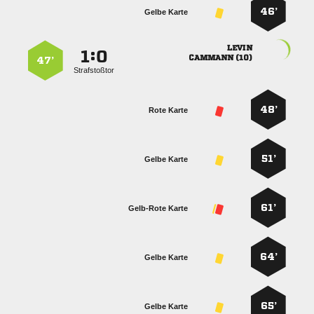
46’
Gelbe Karte

:


 
47’
Strafstoßtor
48’
Rote Karte
51’
Gelbe Karte
61’
Gelb-Rote Karte
64’
Gelbe Karte
65’
Gelbe Karte