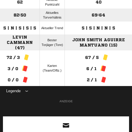
62
40
Punktzahl
Aktuelles
82:50
69:64
Torverhältnis
S | N | S | S | S
S | S | N | N | S
Aktueller Trend
LEVIN
JOHN SMITH AGUIRRE
Bester
CAMMANN
Torjäger (Tore)
MANTUANO (15)
(47)
72 / 3
67 / 5
Karten
3 / 0
6 / 1
(Team/Offiz.)
0 / 0
2 / 1
Legende
ANZEIGE