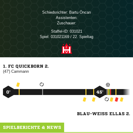
Schiedsrichter:
 
Assistenten:
Zuschauer:
Staffel-ID:
031021
Spiel:
031021169 / 22. Spieltag
1. FC QUICKBORN 2.
(47')

0’
45’
BLAU-WEISS ELLAS 2.
SPIELBERICHTE & NEWS