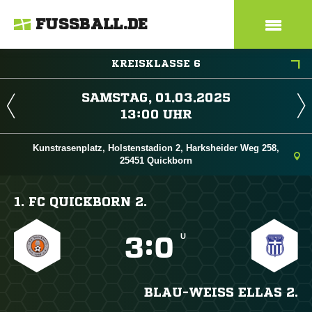
FUSSBALL.DE
KREISKLASSE 6
 
 
Kunstrasenplatz, Holstenstadion 2, Harksheider Weg 258,
25451 Quickborn
1. FC QUICKBORN 2.
U

:

BLAU-WEISS ELLAS 2.