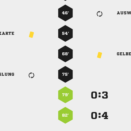
46’
AUSW
KARTE
54’
68’
GELB
SLUNG
75’
:


79’
:


82’