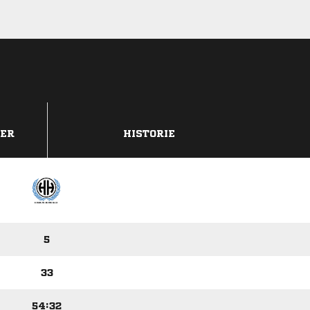
DER
HISTORIE
5
33
54:32