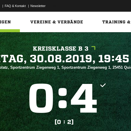
|
FAQ & Kontakt
|
Newsletter
Link
IGEN
VEREINE & VERBÄNDE
TRAINING &
KREISKLASSE B 3
 


platz, Sportzentrum Ziegenweg 1, Sportzentrum Ziegenweg 1, 25451 Qu
:


[0 : 2]