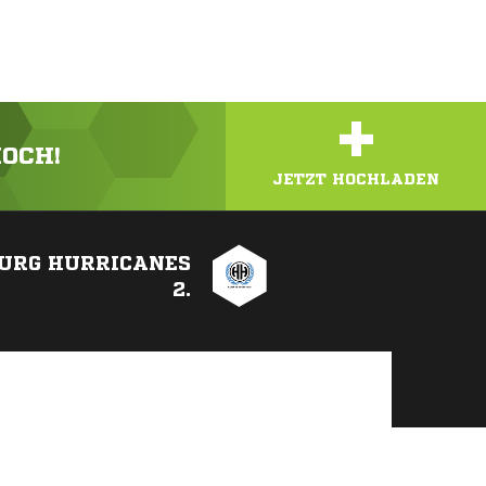
+
HOCH!
JETZT HOCHLADEN
URG HURRICANES
2.