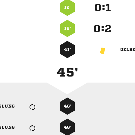
:


12’
:


19’
41’
GELB
45'
SLUNG
46’
SLUNG
46’