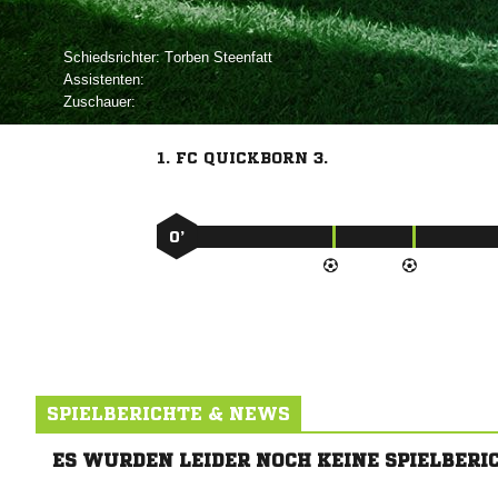
Schiedsrichter:
 
Assistenten:
Zuschauer:
1. FC QUICKBORN 3.
0’
SPIELBERICHTE & NEWS
ES WURDEN LEIDER NOCH KEINE SPIELBERI