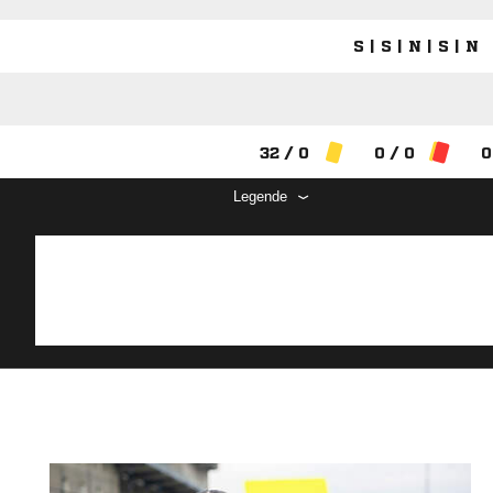
S | S | N | S | N
32 / 0
0 / 0
0
Legende