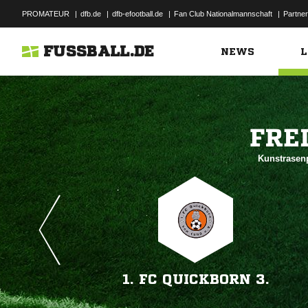
PROMATEUR
|
dfb.de
|
dfb-efootball.de
|
Fan Club Nationalmannschaft
|
Partner
FUSSBALL.DE
NEWS
L

Kunstrasen
1. FC QUICKBORN 3.