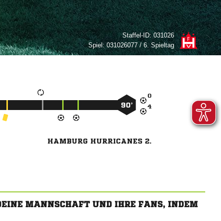
Staffel-ID:
031026
Spiel:
031026077 / 6. Spieltag

90’

HAMBURG HURRICANES 2.
 DEINE MANNSCHAFT UND IHRE FANS, INDEM