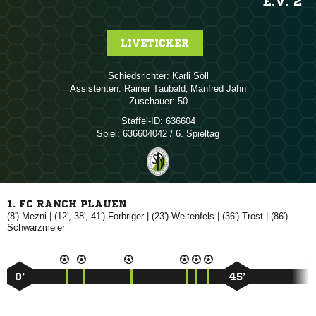
E.V. 2
LIVETICKER
Schiedsrichter:
 
Assistenten:
 
,  
Zuschauer:
50
Staffel-ID:
636604
Spiel:
636604042 / 6. Spieltag
1. FC RANCH PLAUEN
(8')

| (12', 38', 41')

| (23')

| (36')

| (86')

0’
45’