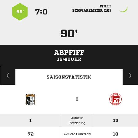

:


 
86’
90'
ABPFIFF
16:40UHR
ANZEIGE
SAISONSTATISTIK
:
Aktuelle
1
13
Platzierung
72
10
Aktuelle Punktzahl