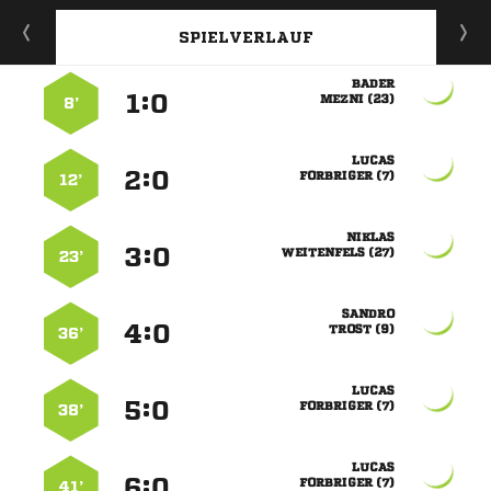
SPIELVERLAUF

:


 
8’

:


 
12’

:


 
23’

:


 
36’

:


 
38’

:


 
41’