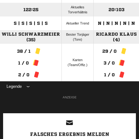
Aktuelles
122:25
20:103
Torverhältnis
S | S | S | S | S
N | N | N | N | N
Aktueller Trend
WILLI SCHWARZMEIER
RICARDO KLAUS
Bester Torjäger
(35)
(Tore)
(4)
38 / 1
29 / 0
Karten
1 / 0
3 / 0
(Team/Offiz.)
2 / 0
1 / 0
Legende
ANZEIGE
FALSCHES ERGEBNIS MELDEN