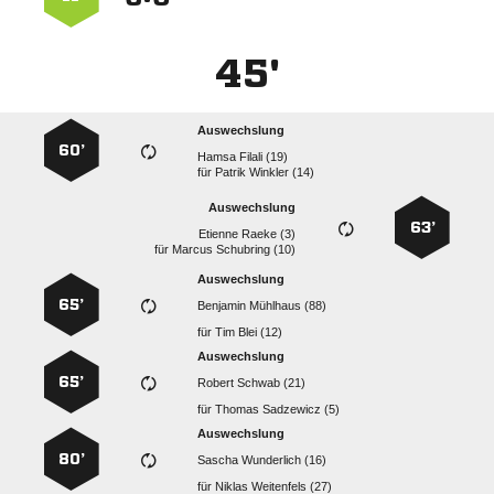
45'
Auswechslung
60’
  
für
  
Auswechslung
63’
  
für
  
Auswechslung
65’
  
für
  
Auswechslung
65’
  
für
  
Auswechslung
80’
  
für
  