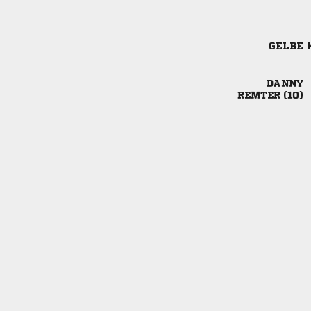
GELBE 

 