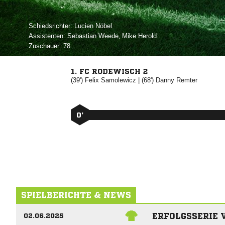
Schiedsrichter:
 
Assistenten:
 
,  
Zuschauer:
78
1. FC RODEWISCH 2
(39')


| (68')


0’
SPIELBERICHTE & NEWS
ERFOLGSSERIE V
02.06.2025