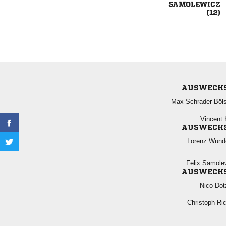


AUSWECH
 
 
AUSWECH
 
 
AUSWECH
 
 