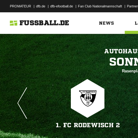
PROMATEUR
|
dfb.de
|
dfb-efootball.de
|
Fan Club Nationalmannschaft
|
Partner
FUSSBALL.DE
NEWS
L
AUTOHAUS

Rasenpl
1. FC RODEWISCH 2