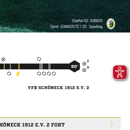
Staffel-ID:
636603
Spiel:
636603172 / 25. Spieltag

90’

VFB SCHÖNECK 1912 E.V. 2
HÖNECK 1912 E.V. 2 FORT