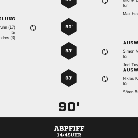
 
für
 
SLUNG
80’
 
für
 
AUSW
83’
 
für
 
AUSW
83’
 
für
 
90'
ABPFIFF
14:45UHR