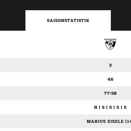
SAISONSTATISTIK
3
46
77:38
N | S | S | S | S
MARIUS EISELE (1