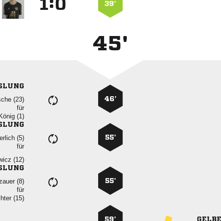
:


39’
45'
SLUNG
46’
 
für
 
SLUNG
55’
 
für
 
SLUNG
55’
 
für
 
59’
GELB