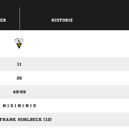
DER
HISTORIE
11
25
49:69
N | S | N | N | S
FRANK HORLBECK (12)