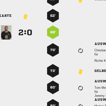
KARTE
62’
:


68’
AUSW
70’

für
 
73’
GELB
AUSW
80’
 
für
 
AUSW
80’