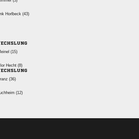
 
  
ECHSLUNG
 
  
ECHSLUNG
 
 