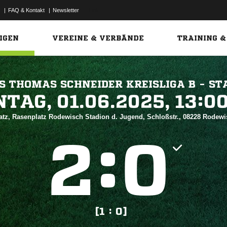
|
FAQ & Kontakt
|
Newsletter
Link
IGEN
VEREINE & VERBÄNDE
TRAINING &
 THOMAS SCHNEIDER KREISLIGA B - STA
 


atz, Rasenplatz Rodewisch Stadion d. Jugend, Schloßstr., 08228 Rodew
:


[1 : 0]