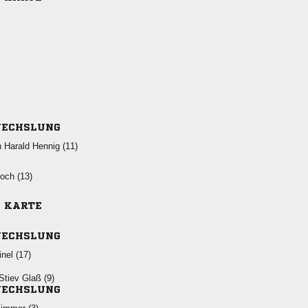
ECHSLUNG
   
 
E KARTE
ECHSLUNG
 
  
ECHSLUNG