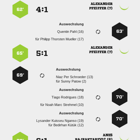

:


 
62’
Auswechslung
63’
  
für
   

:


 
65’
Auswechslung
69’
   
für
  
Auswechslung
70’
  
für
   
Auswechslung
70’
   
für
  

 