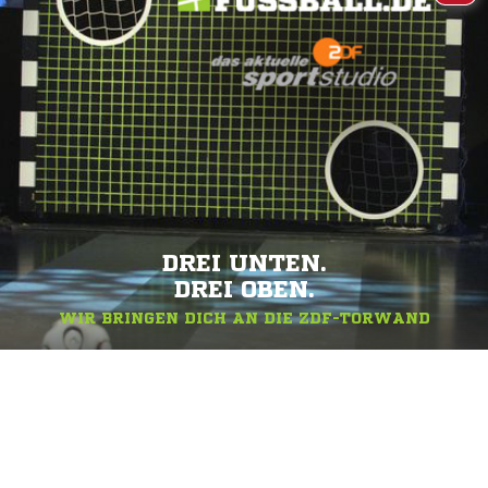
DREI UNTEN.
DREI OBEN.
WIR BRINGEN DICH AN DIE ZDF-TORWAND