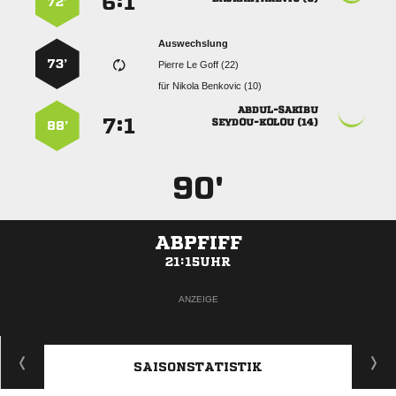
:


72’
Auswechslung
73’
   
für
  

:


 
88’
90'
ABPFIFF
21:15UHR
ANZEIGE
SAISONSTATISTIK