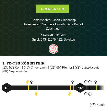
LIVETICKER
Schiedsrichter:
 
Assistenten:
 
,  
Zuschauer:
Staffel-ID:
343411
Spiel:
343411079 / 12. Spieltag
1. FC-TSG KÖNIGSTEIN
(13', 53')

| (43')

| (62', 65')

| (72')

|
(88')

0’
45’
(47')
