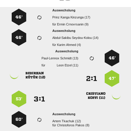
Auswechslung
46’
   
für
  
Auswechslung
46’
  
für
  
Auswechslung
46’
  
für
  

:


 
47’

:


 
53’
Auswechslung
60’
  
für
  