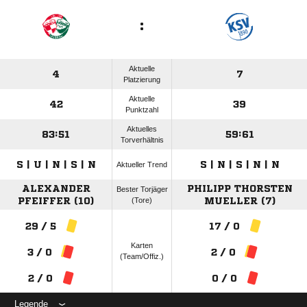
:
Aktuelle
4
7
Platzierung
Aktuelle
42
39
Punktzahl
Aktuelles
83:51
59:61
Torverhältnis
S | U | N | S | N
S | N | S | N | N
Aktueller Trend
ALEXANDER
PHILIPP THORSTEN
Bester Torjäger
PFEIFFER (10)
(Tore)
MUELLER (7)
29 / 5
17 / 0
Karten
3 / 0
2 / 0
(Team/Offiz.)
2 / 0
0 / 0
Legende