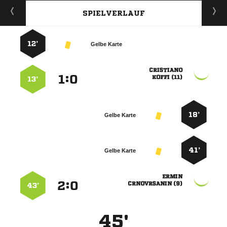
SPIELVERLAUF
12’
Gelbe Karte

:


 
13’
18’
Gelbe Karte
41’
Gelbe Karte

:


 
43’
45'