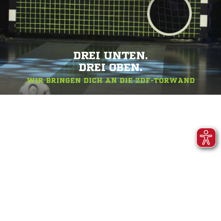
DREI UNTEN.
DREI OBEN.
WIR BRINGEN DICH AN DIE ZDF-TORWAND