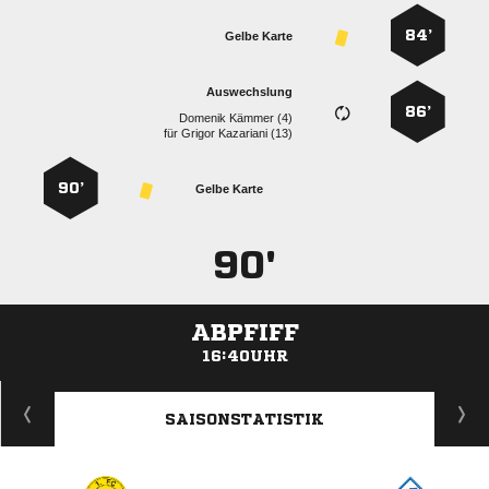
84’
Gelbe Karte
Auswechslung
86’
  
für
  
90’
Gelbe Karte
90'
ABPFIFF
16:40UHR
ANZEIGE
SAISONSTATISTIK