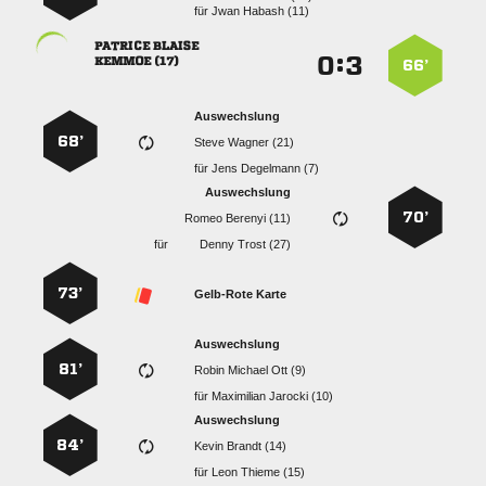
für
  
 
:


 
66’
Auswechslung
68’
  
für
  
Auswechslung
70’
  
für
  
73’
Gelb-Rote Karte
Auswechslung
81’
   
für
  
Auswechslung
84’
  
für
  