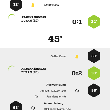
32’
Gelbe Karte
 
:


 
34’
45'
53’
Gelbe Karte
 
:


 
53’
Auswechslung
58’
  
für
  
Auswechslung
63’
  