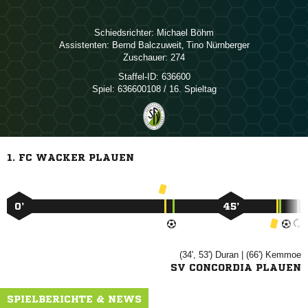
Schiedsrichter:
 
Assistenten:
 
,  
Zuschauer:
274
Staffel-ID:
636600
Spiel:
636600108 / 16. Spieltag
1. FC WACKER PLAUEN
0’
45’
(34', 53')

| (66')

SV CONCORDIA PLAUEN
SPIELBERICHTE & NEWS