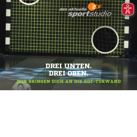
DREI UNTEN.
DREI OBEN.
WIR BRINGEN DICH AN DIE ZDF-TORWAND