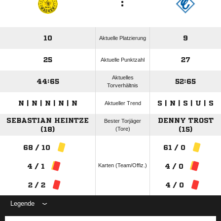
:
10
9
Aktuelle Platzierung
25
27
Aktuelle Punktzahl
Aktuelles
44:65
52:65
Torverhältnis
N | N | N | N | N
S | N | S | U | S
Aktueller Trend
SEBASTIAN HEINTZE
DENNY TROST
Bester Torjäger
(18)
(Tore)
(15)
68 / 10
61 / 0
Karten (Team/Offiz.)
4 / 1
4 / 0
2 / 2
4 / 0
Legende
ANZEIGE