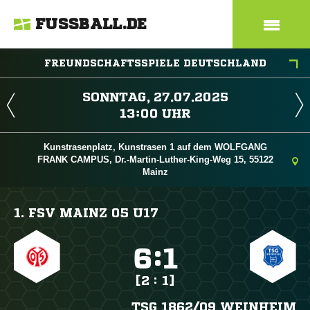
FUSSBALL.DE
FREUNDSCHAFTSSPIELE DEUTSCHLAND
 
 
Kunstrasenplatz, Kunstrasen 1 auf dem WOLFGANG
FRANK CAMPUS, Dr.-Martin-Luther-King-Weg 15, 55122
Mainz
1. FSV MAINZ 05 U17

:

[2 : 1]
TSG 1862/​09 WEINHEIM