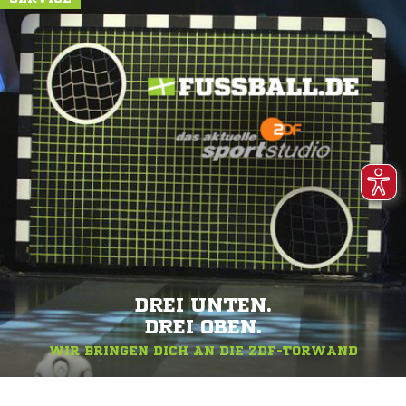
DREI UNTEN.
DREI OBEN.
WIR BRINGEN DICH AN DIE ZDF-TORWAND