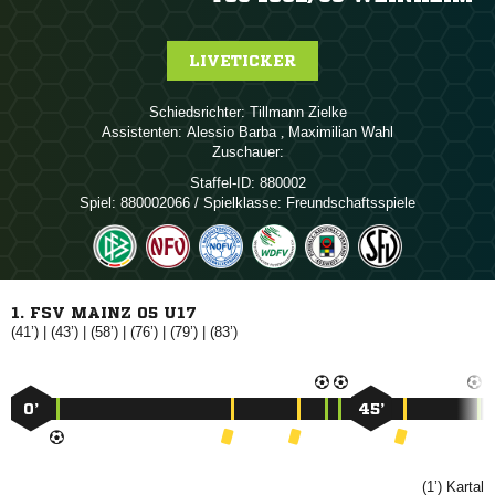
LIVETICKER
Schiedsrichter:
 
Assistenten:
 
,  
Zuschauer:
Staffel-ID:
880002
Spiel:
880002066 / Spielklasse: Freundschaftsspiele
1. FSV MAINZ 05 U17
(41’)
|
(43’)
|
(58’)
|
(76’)
|
(79’)
|
(83’)
0’
45’
(1’)
Kartal