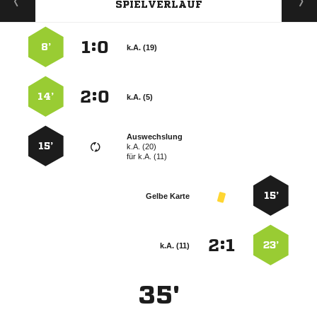
SPIELVERLAUF
:


8’
k.A. (19)
:


14’
k.A. (5)
Auswechslung
15’
k.A. (20)
für
k.A. (11)
15’
Gelbe Karte
:


23’
k.A. (11)
35'