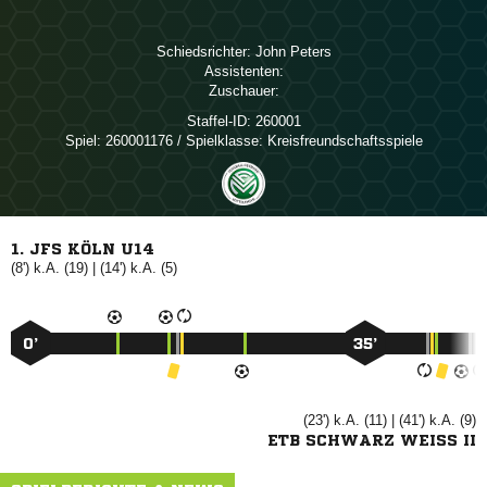
Schiedsrichter:
 
Assistenten:
Zuschauer:
Staffel-ID:
260001
Spiel:
260001176 / Spielklasse: Kreisfreundschaftsspiele
1. JFS KÖLN U14
(8') k.A. (19) | (14') k.A. (5)
0’
35’
(23') k.A. (11) | (41') k.A. (9)
ETB SCHWARZ WEISS II