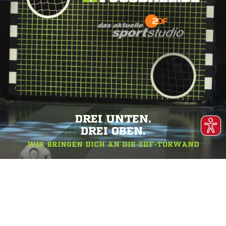
DREI UNTEN.
DREI OBEN.
WIR BRINGEN DICH AN DIE ZDF-TORWAND