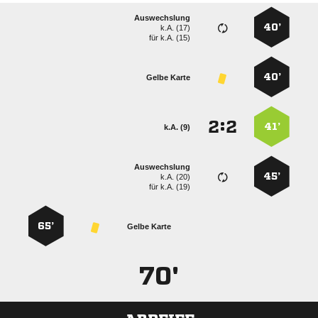
Auswechslung
40’
k.A. (17)
für
k.A. (15)
40’
Gelbe Karte
:


41’
k.A. (9)
Auswechslung
45’
k.A. (20)
für
k.A. (19)
65’
Gelbe Karte
70'