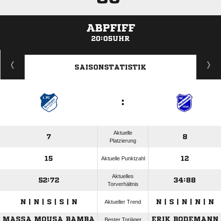
ABPFIFF
20:05UHR
ANZEIGE
SAISONSTATISTIK
:
Aktuelle
7
8
Platzierung
15
12
Aktuelle Punktzahl
Aktuelles
52:72
34:88
Torverhältnis
N | N | S | S | N
N | S | N | N | N
Aktueller Trend
MASSA MOUSA BAMBA
ERIK BODEMANN
Bester Torjäger