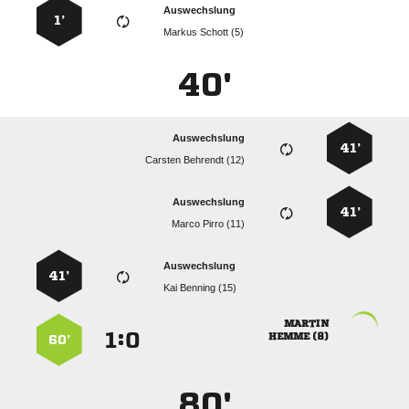
Auswechslung
1’
  
40'
Auswechslung
41’
  
Auswechslung
41’
  
Auswechslung
41’
  

:


 
60’
80'