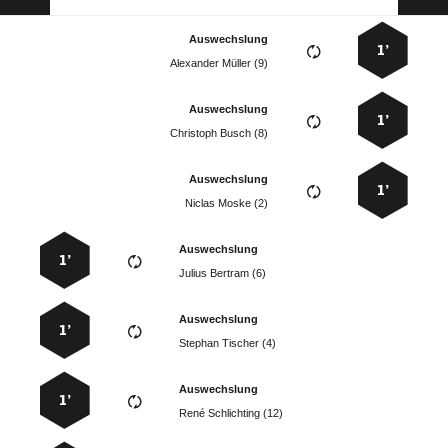
Auswechslung
1’
  
Auswechslung
1’
  
Auswechslung
1’
  
Auswechslung
1’
  
Auswechslung
1’
  
Auswechslung
1’
  