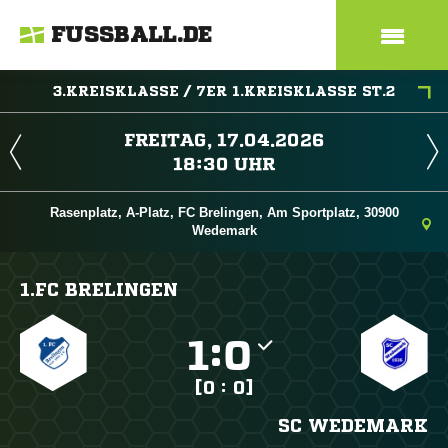
FUSSBALL.DE
3.KREISKLASSE / 7ER 1.KREISKLASSE ST.2
 
 
Rasenplatz, A-Platz, FC Brelingen, Am Sportplatz, 30900
Wedemark
1.FC BRELINGEN

:

[0 : 0]
SC WEDEMARK