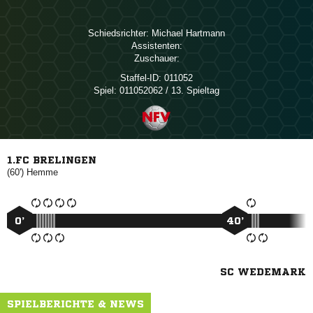
Schiedsrichter:
 
Assistenten:
Zuschauer:
Staffel-ID:
011052
Spiel:
011052062 / 13. Spieltag
1.FC BRELINGEN
(60')

0’
40’
SC WEDEMARK
SPIELBERICHTE & NEWS