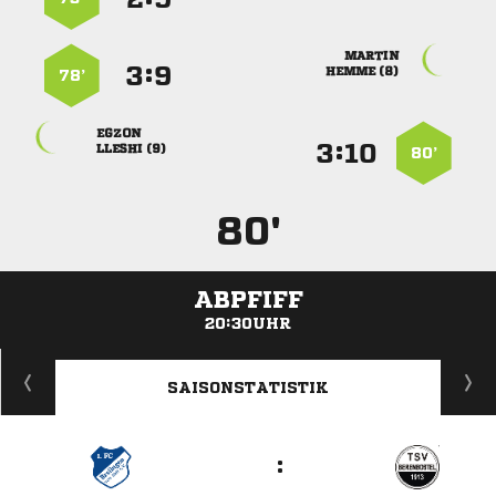

:


 
78’

:


 
80’
80'
ABPFIFF
20:30UHR
ANZEIGE
SAISONSTATISTIK
: