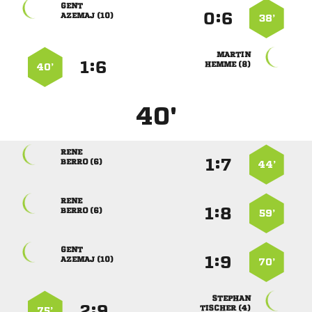

:


 
38’

:


 
40’
40'

:


 
44’

:


 
59’

:


 
70’

:


 
75’