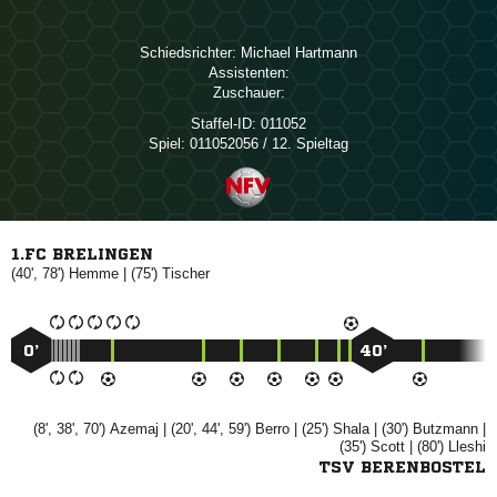
Schiedsrichter:
 
Assistenten:
Zuschauer:
Staffel-ID:
011052
Spiel:
011052056 / 12. Spieltag
1.FC BRELINGEN
(40', 78')

| (75')

0’
40’
(8', 38', 70')

| (20', 44', 59')

| (25')

| (30')

|
(35')

| (80')

TSV BERENBOSTEL