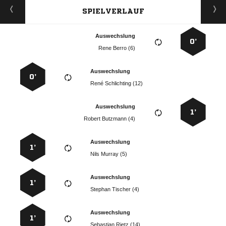
SPIELVERLAUF
Auswechslung
0’
  
Auswechslung
0’
  
Auswechslung
1’
  
Auswechslung
1’
  
Auswechslung
1’
  
Auswechslung
1’
  