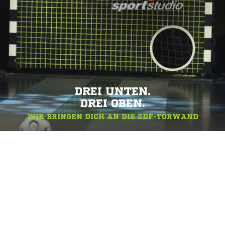
DREI UNTEN.
DREI OBEN.
WIR BRINGEN DICH AN DIE ZDF-TORWAND