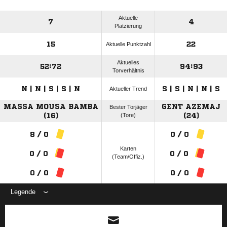
Aktuelle
7
4
Platzierung
15
22
Aktuelle Punktzahl
Aktuelles
52:72
94:93
Torverhältnis
N | N | S | S | N
S | S | N | N | S
Aktueller Trend
MASSA MOUSA BAMBA
GENT AZEMAJ
Bester Torjäger
(16)
(Tore)
(24)
8 / 0
0 / 0
Karten
0 / 0
0 / 0
(Team/Offiz.)
0 / 0
0 / 0
Legende
ANZEIGE