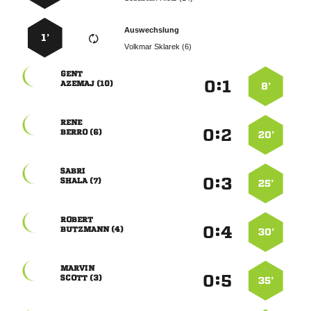
Auswechslung
1’
  

:


 
8’

:


 
20’

:


 
25’

:


 
30’

:


 
35’