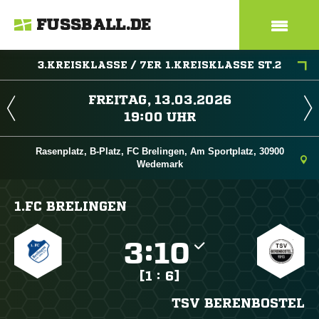
FUSSBALL.DE
3.KREISKLASSE / 7ER 1.KREISKLASSE ST.2
 
 
Rasenplatz, B-Platz, FC Brelingen, Am Sportplatz, 30900
Wedemark
1.FC BRELINGEN

:

[1 : 6]
TSV BERENBOSTEL