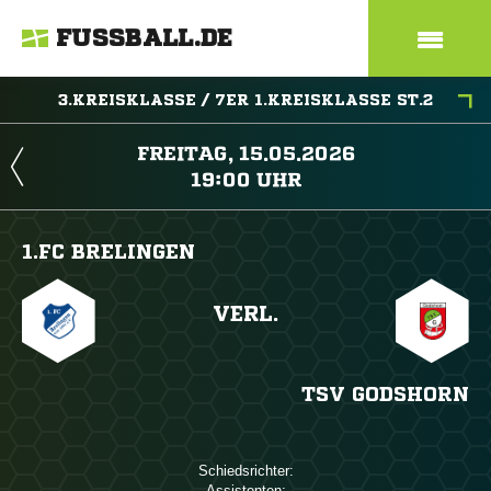
FUSSBALL.DE
3.KREISKLASSE / 7ER 1.KREISKLASSE ST.2
 
 
1.FC BRELINGEN
VERL.
TSV GODSHORN
Schiedsrichter:
Assistenten: