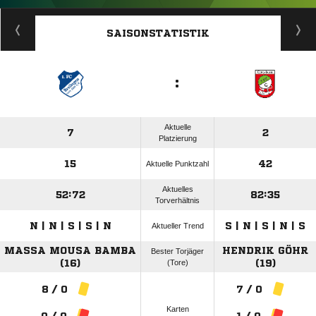
ANZEIGE
SAISONSTATISTIK
:
Aktuelle
7
2
Platzierung
15
42
Aktuelle Punktzahl
Aktuelles
52:72
82:35
Torverhältnis
N | N | S | S | N
S | N | S | N | S
Aktueller Trend
MASSA MOUSA BAMBA
HENDRIK GÖHR
Bester Torjäger
(16)
(Tore)
(19)
8 / 0
7 / 0
Karten
0 / 0
1 / 0