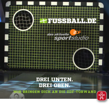
DREI UNTEN.
DREI OBEN.
WIR BRINGEN DICH AN DIE ZDF-TORWAND