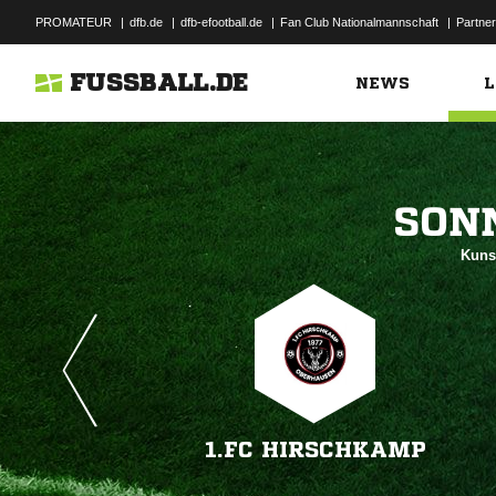
PROMATEUR
|
dfb.de
|
dfb-efootball.de
|
Fan Club Nationalmannschaft
|
Partner
FUSSBALL.DE
NEWS
L

Kuns
1.FC HIRSCHKAMP