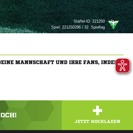
Staffel-ID:
221250
Spiel:
221250286 / 32. Spieltag
 DEINE MANNSCHAFT UND IHRE FANS, INDEM
+
HOCH!
JETZT HOCHLADEN