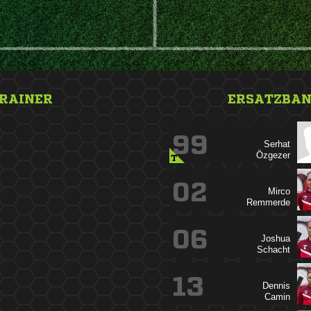
RAINER
ERSATZBA
nbsp;
99


T
02


06


13

