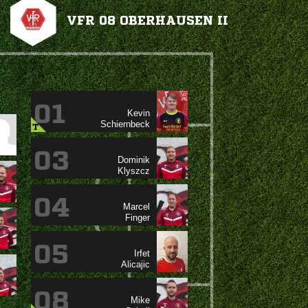
VFR 08 OBERHAUSEN II
01


T
03


04


05


08
