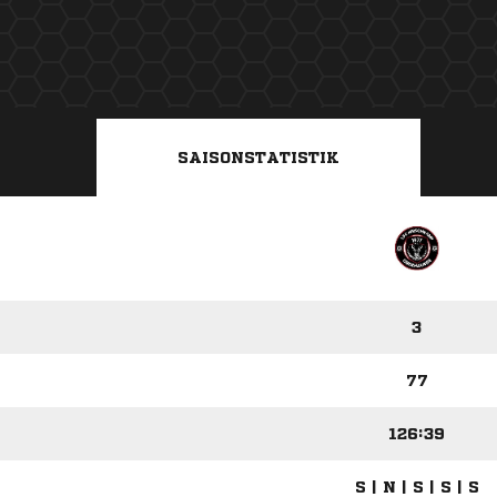
SAISONSTATISTIK
3
77
126:39
S | N | S | S | S