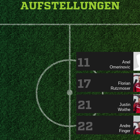
AUFSTELLUNGEN
11


17


21


22

