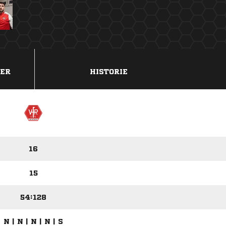
DER
HISTORIE
16
15
54:128
N | N | N | N | S