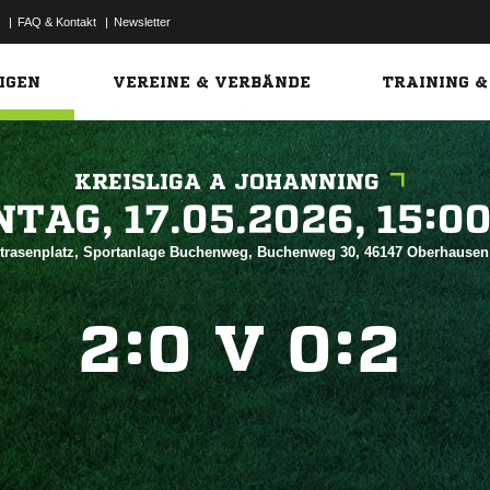
|
FAQ & Kontakt
|
Newsletter
Link
IGEN
VEREINE & VERBÄNDE
TRAINING &
KREISLIGA A JOHANNING
 


trasenplatz, Sportanlage Buchenweg, Buchenweg 30, 46147 Oberhause
:
V
:



