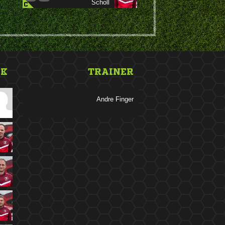

C
NK
TRAINER
 