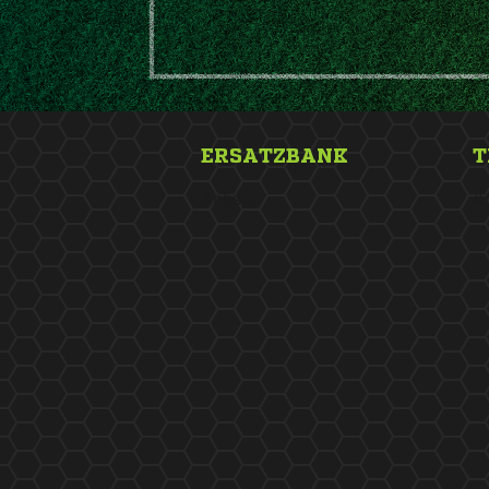
ERSATZBANK
T
&nbsp;
&