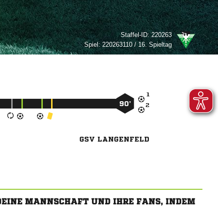
Staffel-ID:
220263
Spiel:
220263110 / 16. Spieltag

90’

GSV LANGENFELD
 DEINE MANNSCHAFT UND IHRE FANS, INDEM