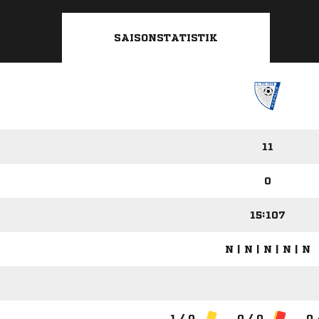
SAISONSTATISTIK
11
0
15:107
N | N | N | N | N
1 / 0
0 / 0
0 