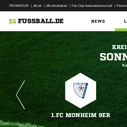
PROMATEUR
|
dfb.de
|
dfb-efootball.de
|
Fan Club Nationalmannschaft
|
Partner
FUSSBALL.DE
NEWS
L
KREI

Ku
1.FC MONHEIM 9ER