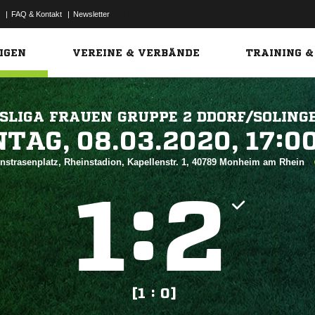
|
FAQ & Kontakt
|
Newsletter
Link
IGEN
VEREINE & VERBÄNDE
TRAINING &
SLIGA FRAUEN GRUPPE 2 DDORF/SOLING
 


nstrasenplatz, Rheinstadion, Kapellenstr. 1, 40789 Monheim am Rhein
:


[1 : 0]