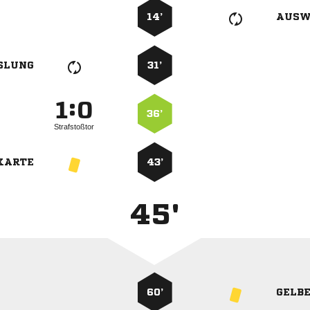
14’
AUSW
SLUNG
31’
:


36’
Strafstoßtor
KARTE
43’
45'
60’
GELB