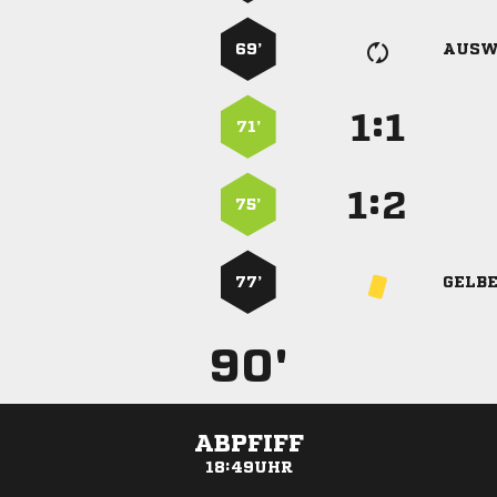
69’
AUSW
:


71’
:


75’
77’
GELB
90'
ABPFIFF
18:49UHR