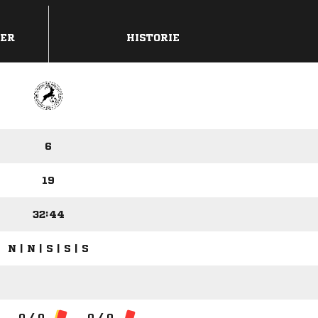
DER
HISTORIE
6
19
32:44
N | N | S | S | S
0 / 0
0 / 0