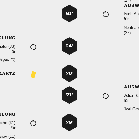

AUSW
61’
 
für
 

SLUNG
64’
 
für
 
KARTE
70’
AUSW
71’
 
für
 
SLUNG
79’
 
für
 