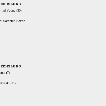
ECHSLUNG
  
  
ECHSLUNG
 
 