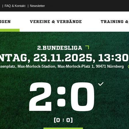
|
FAQ & Kontakt
|
Newsletter
Link
IGEN
VEREINE & VERBÄNDE
TRAINING &
2.BUNDESLIGA
 


senplatz, Max-Morlock-Stadion, Max-Morlock-Platz 1, 90471 Nürnberg
:


[0 : 0]