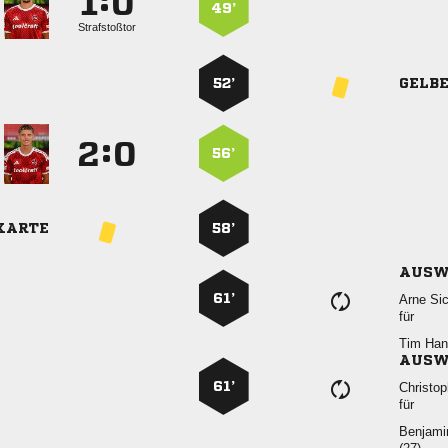
:


49’
Strafstoßtor
52’
GELB
:


56’
KARTE
58’
AUSW
61’
 
für
 
AUSW
61’

für
