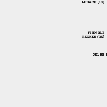
 
 
 
GELBE 