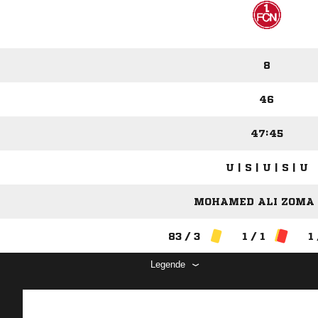
8
46
47:45
U | S | U | S | U
MOHAMED ALI ZOMA 
83 / 3
1 / 1
1
Legende