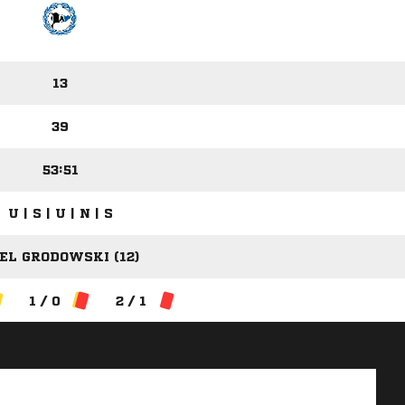
13
39
53:51
U | S | U | N | S
EL GRODOWSKI (12)
1 / 0
2 / 1