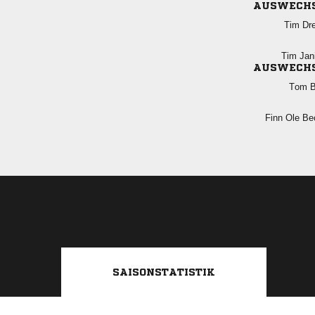
AUSWECH
 
 
AUSWECH
 
  
SAISONSTATISTIK