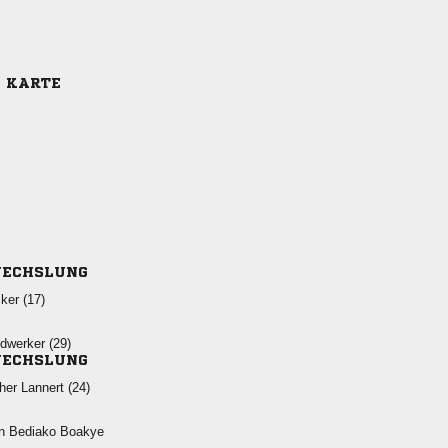
E KARTE
ECHSLUNG
 
 
ECHSLUNG
  
  