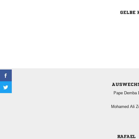
GELBE 
AUSWECH
  
  
