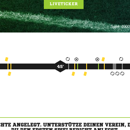
LIVETICKER

Spiel:
89000
45’
CHTE ANGELEGT. UNTERSTÜTZE DEINEN VEREIN,