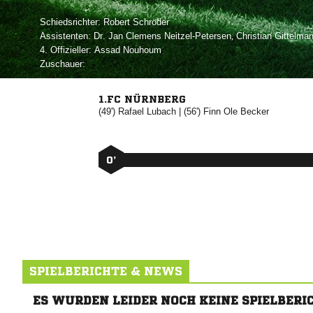
Schiedsrichter:
 
Assistenten:
   
,  
4. Offizieller:
 
Zuschauer:
1.FC NÜRNBERG
(49')


| (56')
 

0’
SPIELBERICHTE & NEWS
ES WURDEN LEIDER NOCH KEINE SPIELBERI