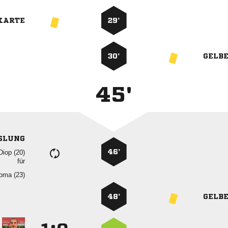
KARTE
29’
30’
GELB
45'
SLUNG
46’
 
für
 
48’
GELB