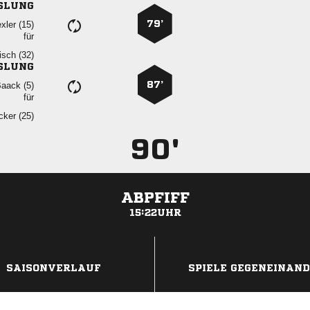
SLUNG
79’
 
für
 
SLUNG
87’
 
für
 
90'
ABPFIFF
15:22UHR
ANZEIGE
SAISONVERLAUF
SPIELE GEGENEINAN