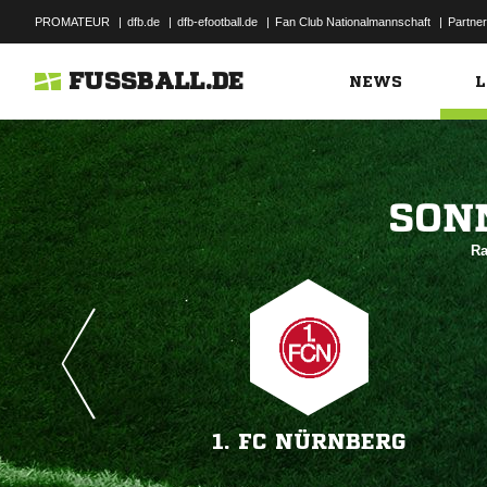
PROMATEUR
|
dfb.de
|
dfb-efootball.de
|
Fan Club Nationalmannschaft
|
Partner
FUSSBALL.DE
NEWS
L

Ra
1. FC NÜRNBERG