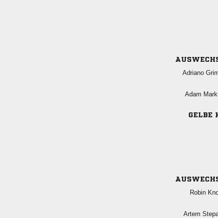
AUSWECH
 
 
GELBE 
AUSWECH
 
 