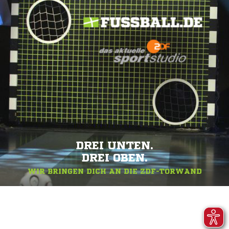
DREI UNTEN.
DREI OBEN.
WIR BRINGEN DICH AN DIE ZDF-TORWAND