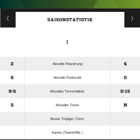
ANZEIGE
SAISONSTATISTIK
:
2
4
Aktuelle Platzierung
6
0
Aktuelle Punktzahl
9:5
5:15
Aktuelles Torverhältnis
S
N
Aktueller Trend
Bester Torjäger (Tore)
Karten (Team/Offiz.)