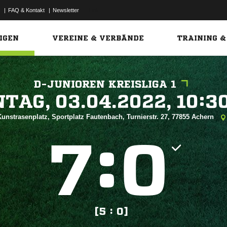
|
FAQ & Kontakt
|
Newsletter
Link
IGEN
VEREINE & VERBÄNDE
TRAINING &
D-JUNIOREN KREISLIGA 1
 


unstrasenplatz, Sportplatz Fautenbach, Turnierstr. 27, 77855 Achern
:


[5 : 0]