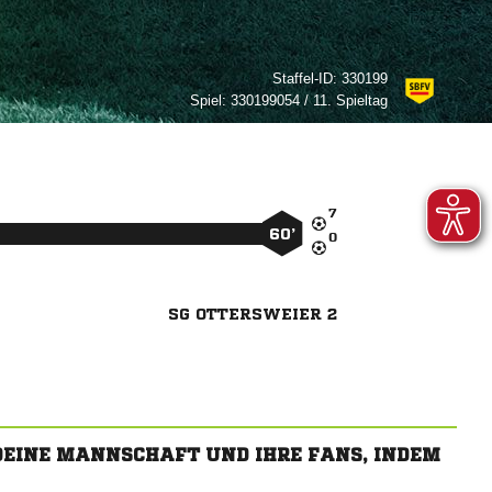
Staffel-ID:
330199
Spiel:
330199054 / 11. Spieltag

60’

SG OTTERSWEIER 2
 DEINE MANNSCHAFT UND IHRE FANS, INDEM