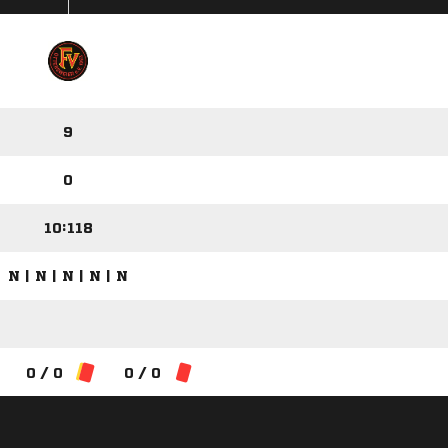
9
0
10:118
N | N | N | N | N
0 / 0
0 / 0