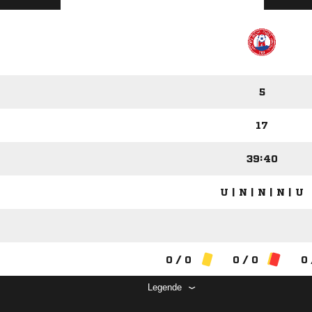
5
17
39:40
U | N | N | N | U
0 / 0
0 / 0
0 
Legende