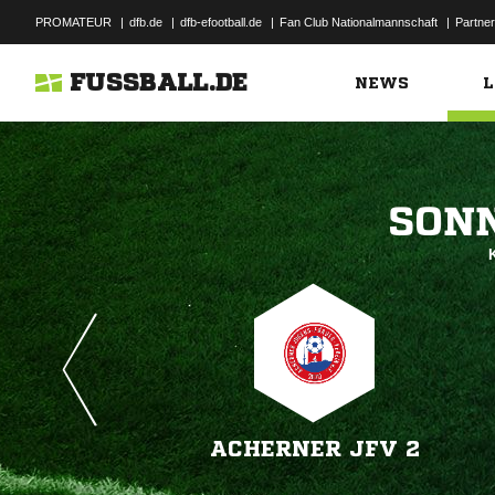
PROMATEUR
|
dfb.de
|
dfb-efootball.de
|
Fan Club Nationalmannschaft
|
Partner
FUSSBALL.DE
NEWS
L

K
ACHERNER JFV 2