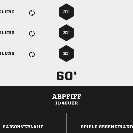
SLUNG
31’
SLUNG
31’
SLUNG
31’
60'
ABPFIFF
11:40UHR
ANZEIGE
SAISONVERLAUF
SPIELE GEGENEINAN