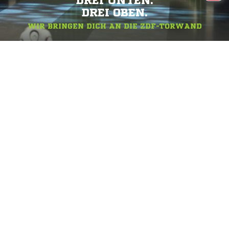
DREI UNTEN.
DREI OBEN.
WIR BRINGEN DICH AN DIE ZDF-TORWAND