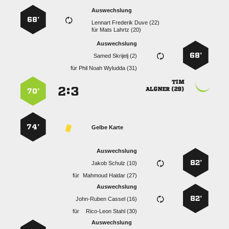
Auswechslung
68’
   
für
  
Auswechslung
68’
  
für
   

:


 
70’
74’
Gelbe Karte
Auswechslung
82’
  
für
  
Auswechslung
82’
  
für
  
Auswechslung