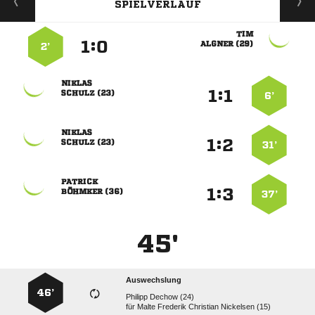
SPIELVERLAUF

:


 
2’

:


 
6’

:


 
31’

:


 
37’
45'
Auswechslung
46’
  
für
    