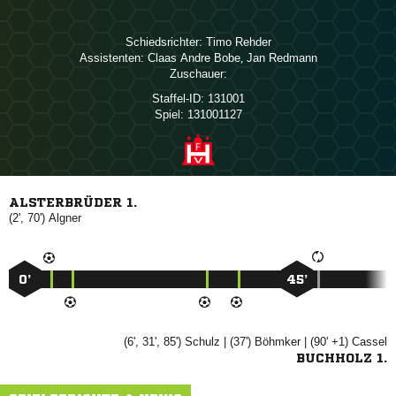
Schiedsrichter:
 
Assistenten:
  
,  
Zuschauer:
Staffel-ID:
131001
Spiel:
131001127
ALSTERBRÜDER 1.
(2', 70')

0’
45’
(6', 31', 85')

| (37')

| (90' +1)

BUCHHOLZ 1.