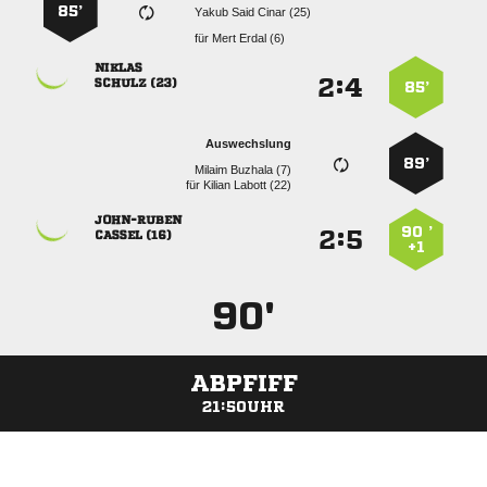
85’
   
für
  

:


 
85’
Auswechslung
89’
  
für
  

90 ’
:


 
+1
90'
ABPFIFF
21:50UHR
ANZEIGE