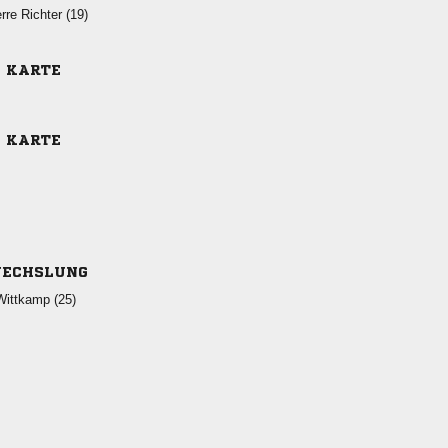
  
E KARTE
E KARTE
ECHSLUNG
 