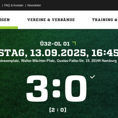
|
FAQ & Kontakt
|
Newsletter
Link
IGEN
VEREINE & VERBÄNDE
TRAINING &
Ü32-OL 01
 


trasenplatz, Walter-Wächter-Platz, Gustav-Falke-Str. 19, 20144 Hamburg
:


[2 : 0]