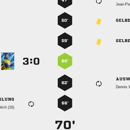
47’

50’
GELB
59’
GELB
:


60’
AUSW
62’
 
SLUNG
66’
 
70'