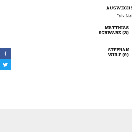
AUSWECH
 

 

 