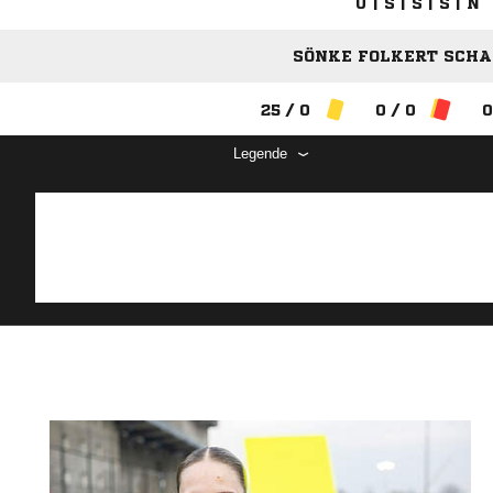
U | S | S | S | N
SÖNKE FOLKERT SCHAL
25 / 0
0 / 0
0
Legende