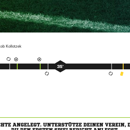


35’
CHTE ANGELEGT. UNTERSTÜTZE DEINEN VEREIN,