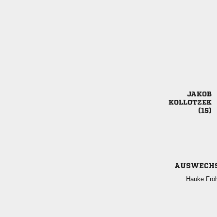



AUSWECH
 