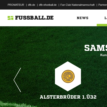
PROMATEUR
|
dfb.de
|
dfb-efootball.de
|
Fan Club Nationalmannschaft
|
Partner
FUSSBALL.DE
NEWS
L

Kuns
ALSTERBRÜDER 1.Ü32