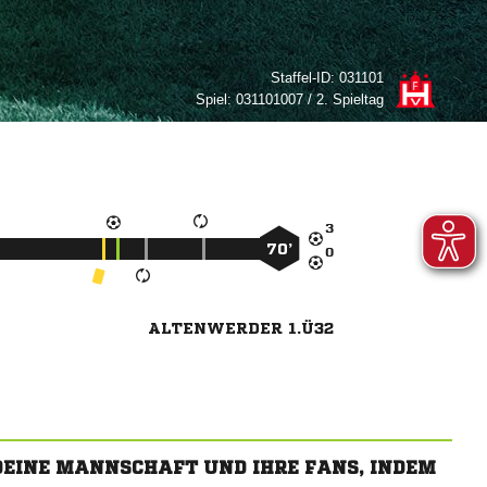
Staffel-ID:
031101
Spiel:
031101007 / 2. Spieltag

70’

ALTENWERDER 1.Ü32
 DEINE MANNSCHAFT UND IHRE FANS, INDEM