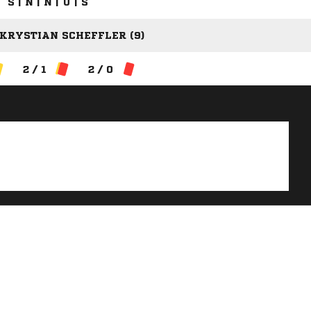
S | N | N | U | S
KRYSTIAN SCHEFFLER (9)
2 / 1
2 / 0