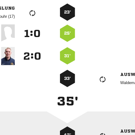
SLUNG
23’
 
:


25’
:


31’
AUSW
33’

35'
AUSW