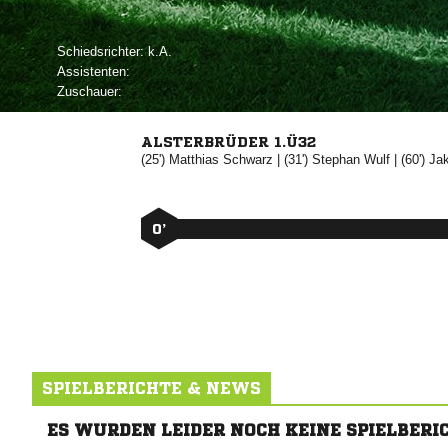
Schiedsrichter:

Assistenten:
Zuschauer:
ALSTERBRÜDER 1.Ü32
(25')


| (31')


| (60')

0’
SPIELBERICHTE & NEWS
ES WURDEN LEIDER NOCH KEINE SPIELBERI