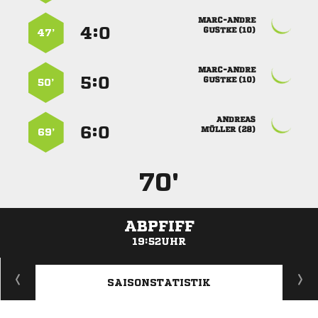

:


 
47’

:


 
50’

:


 
69’
70'
ABPFIFF
19:52UHR
ANZEIGE
SAISONSTATISTIK