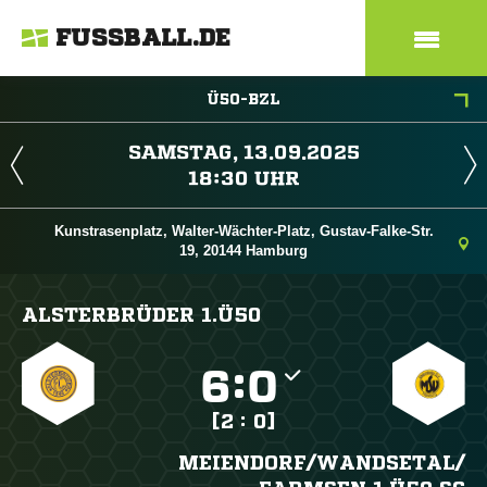
FUSSBALL.DE
Ü50-BZL
 
 
Kunstrasenplatz, Walter-Wächter-Platz, Gustav-Falke-Str.
19, 20144 Hamburg
ALSTERBRÜDER 1.Ü50

:

[2 : 0]
MEIENDORF/​WANDSETAL/​