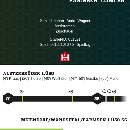
FARMSEN 1.Ü50 SG
Schiedsrichter:
 
Assistenten:
Zuschauer:
Staffel-ID:
031321
Spiel:
031321010 / 2. Spieltag
ALSTERBRÜDER 1.Ü50
(4')

| (26')

| (40')

| (47', 50')

| (69')

0’
35’
MEIENDORF/WANDSETAL/FARMSEN 1.Ü50 SG