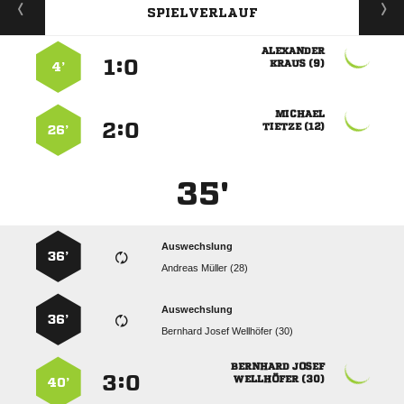
SPIELVERLAUF

:


 
4’

:


 
26’
35'
Auswechslung
36’
  
Auswechslung
36’
   
 
:


 
40’