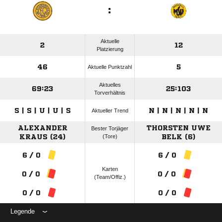
:
Aktuelle
2
12
Platzierung
46
5
Aktuelle Punktzahl
Aktuelles
69:23
25:103
Torverhältnis
S | S | U | U | S
N | N | N | N | N
Aktueller Trend
ALEXANDER
THORSTEN UWE
Bester Torjäger
KRAUS (24)
(Tore)
BELK (6)
6 / 0
6 / 0
Karten
0 / 0
0 / 0
(Team/Offiz.)
0 / 0
0 / 0
Legende