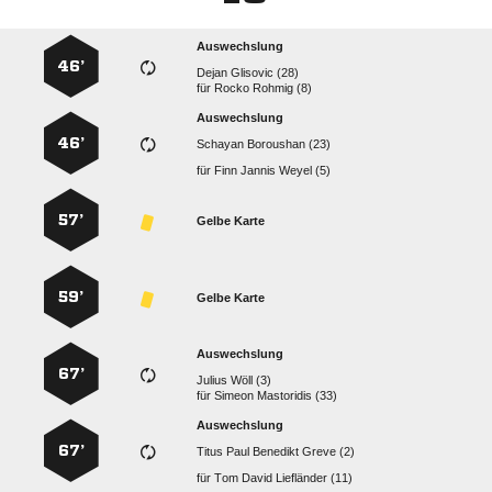
Auswechslung
46’
  
für
  
Auswechslung
46’
  
für
   
57’
Gelbe Karte
59’
Gelbe Karte
Auswechslung
67’
  
für
  
Auswechslung
67’
    
für
   