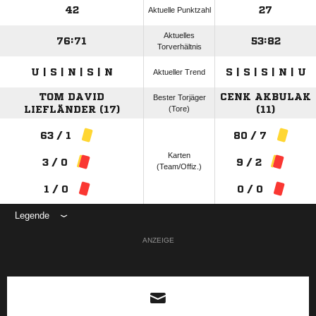
42
27
Aktuelle Punktzahl
Aktuelles
76:71
53:82
Torverhältnis
U | S | N | S | N
S | S | S | N | U
Aktueller Trend
TOM DAVID
CENK AKBULAK
Bester Torjäger
LIEFLÄNDER (17)
(Tore)
(11)
63 / 1
80 / 7
Karten
3 / 0
9 / 2
(Team/Offiz.)
1 / 0
0 / 0
Legende
ANZEIGE