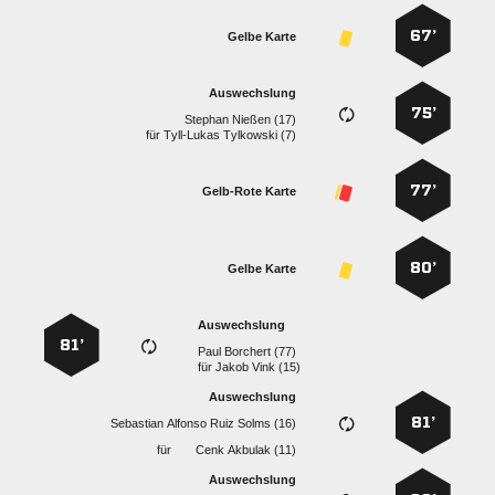
67’
Gelbe Karte
Auswechslung
75’
  
für
  
77’
Gelb-Rote Karte
80’
Gelbe Karte
Auswechslung
81’
  
für
  
Auswechslung
81’
    
für
  
Auswechslung