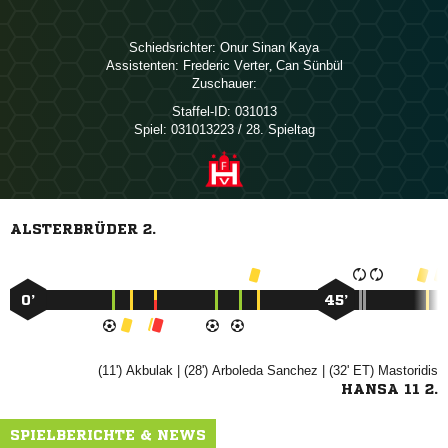
Schiedsrichter:
  
Assistenten:
 
,  
Zuschauer:
Staffel-ID:
031013
Spiel:
031013223 / 28. Spieltag
ALSTERBRÜDER 2.
0’
45’
(11')

| (28')
 
| (32' ET)

HANSA 11 2.
SPIELBERICHTE & NEWS