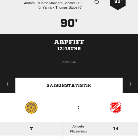
90’
    
für
   
90'
ABPFIFF
12:45UHR
ANZEIGE
SAISONSTATISTIK
:
Aktuelle
7
14
Platzierung