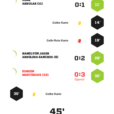

:


 
11’
14’
Gelbe Karte
18’
Gelb-Rote Karte
 
:


  
28’

:


 
32’
Eigentor
35’
Gelbe Karte
45'