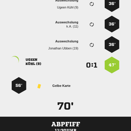
Auswechslung
36’
  
Auswechslung
36’
k.A. (11)
Auswechslung
36’
  

:


 
47’
56’
Gelbe Karte
70'
ABPFIFF
11:30UHR