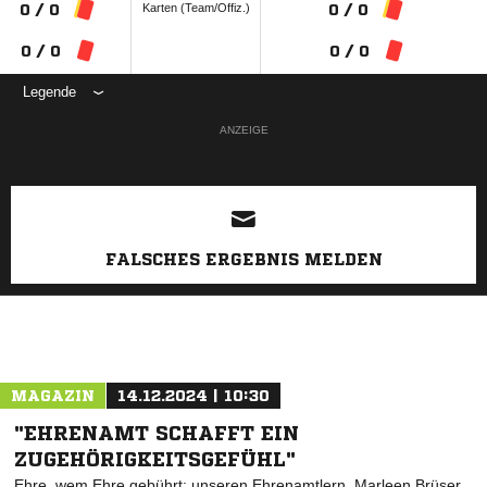
Karten (Team/Offiz.)
0 / 0
0 / 0
0 / 0
0 / 0
Legende
ANZEIGE
FALSCHES ERGEBNIS MELDEN
MAGAZIN
14.12.2024 | 10:30
"EHRENAMT SCHAFFT EIN
ZUGEHÖRIGKEITSGEFÜHL"
Ehre, wem Ehre gebührt: unseren Ehrenamtlern. Marleen Brüser