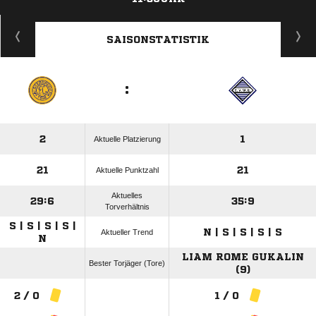
ANZEIGE
SAISONSTATISTIK
:
2
1
Aktuelle Platzierung
21
21
Aktuelle Punktzahl
Aktuelles
29:6
35:9
Torverhältnis
S | S | S | S |
N | S | S | S | S
Aktueller Trend
N
LIAM ROME GUKALIN
Bester Torjäger (Tore)
(9)
2 / 0
1 / 0