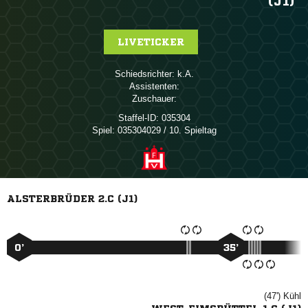
(J1)
LIVETICKER
Schiedsrichter:

Assistenten:
Zuschauer:
Staffel-ID:
035304
Spiel:
035304029 / 10. Spieltag
ALSTERBRÜDER 2.C (J1)
0’
35’
(47')
