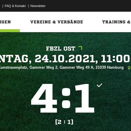
|
FAQ & Kontakt
|
Newsletter
Link
IGEN
VEREINE & VERBÄNDE
TRAINING &
FBZL OST
 


unstrasenplatz, Gammer Weg 2, Gammer Weg 49 A, 21039 Hamburg
:


[2 : 1]