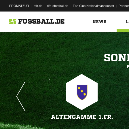
PROMATEUR
|
dfb.de
|
dfb-efootball.de
|
Fan Club Nationalmannschaft
|
Partner
FUSSBALL.DE
NEWS
L

K
ALTENGAMME 1.FR.