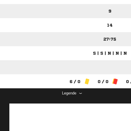
9
14
27:75
S | S | N | N | N
6 / 0
0 / 0
0 
Legende