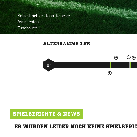
Schiedsrichter:
 
Assistenten:
Zuschauer:
ALTENGAMME 1.FR.
0’
SPIELBERICHTE & NEWS
ES WURDEN LEIDER NOCH KEINE SPIELBERI