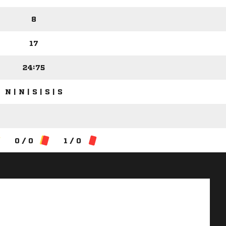
8
17
24:75
N | N | S | S | S
0 / 0
1 / 0