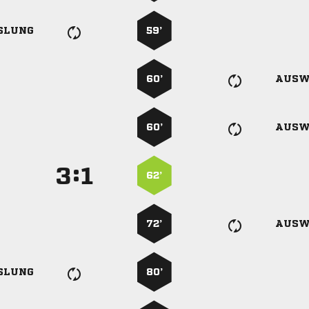
SLUNG
59’
60’
AUSW
60’
AUSW
:


62’
72’
AUSW
SLUNG
80’