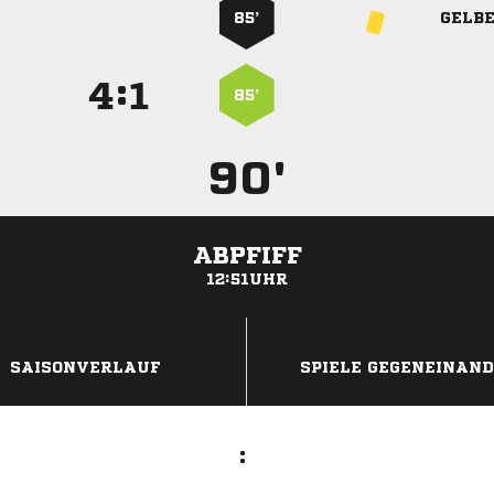
85’
GELB
:


85’
90'
ABPFIFF
12:51UHR
ANZEIGE
SAISONVERLAUF
SPIELE GEGENEINAN
: