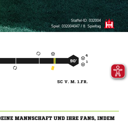
Staffel-ID:
032004
Spiel:
032004047 / 8. Spieltag

90’

SC V. M. 1.FR.
 DEINE MANNSCHAFT UND IHRE FANS, INDEM