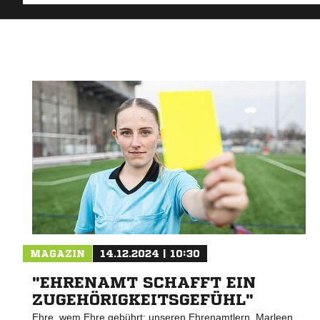
MAGAZIN
14.12.2024 | 10:30
"EHRENAMT SCHAFFT EIN
ZUGEHÖRIGKEITSGEFÜHL"
Ehre, wem Ehre gebührt: unseren Ehrenamtlern. Marleen