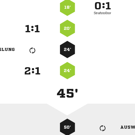
:


18’
Strafstoßtor
:


20’
SLUNG
24’
:


24’
45'
50’
AUSW