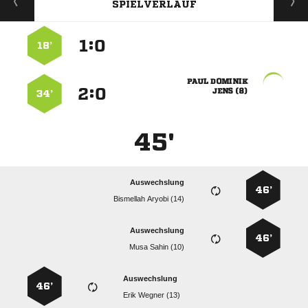
SPIELVERLAUF
:


18’
 
:


 
34’
45'
Auswechslung
46’
  
Auswechslung
46’
  
Auswechslung
46’
  