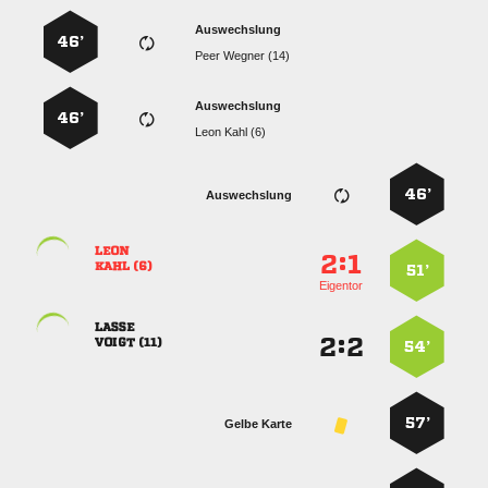
Auswechslung
46’
  
Auswechslung
46’
  
46’
Auswechslung

:


 
51’
Eigentor

:


 
54’
57’
Gelbe Karte