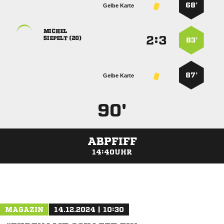
68’
Gelbe Karte

:


 
83’
87’
Gelbe Karte
90'
ABPFIFF
14:40UHR
ANZEIGE
MAGAZIN
14.12.2024 | 10:30