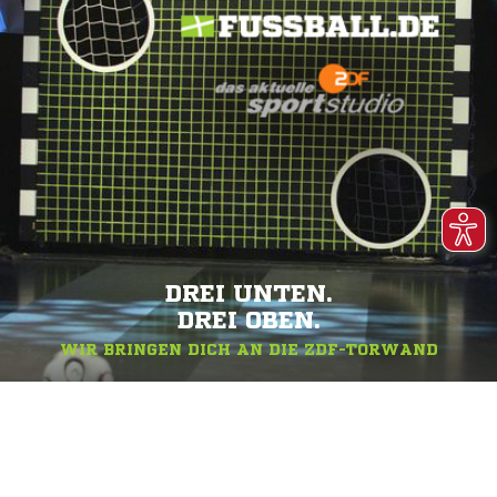
DREI UNTEN.
DREI OBEN.
WIR BRINGEN DICH AN DIE ZDF-TORWAND