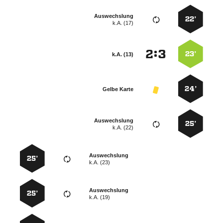
Auswechslung
22’
k.A. (17)
:


23’
k.A. (13)
24’
Gelbe Karte
Auswechslung
25’
k.A. (22)
Auswechslung
25’
k.A. (23)
Auswechslung
25’
k.A. (19)