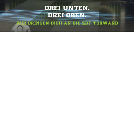
DREI UNTEN.
DREI OBEN.
WIR BRINGEN DICH AN DIE ZDF-TORWAND