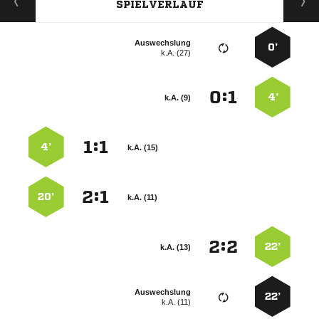
SPIELVERLAUF
Auswechslung
0’
k.A. (27)
:


4’
k.A. (9)
:


4’
k.A. (15)
:


20’
k.A. (11)
:


22’
k.A. (13)
Auswechslung
22’
k.A. (11)