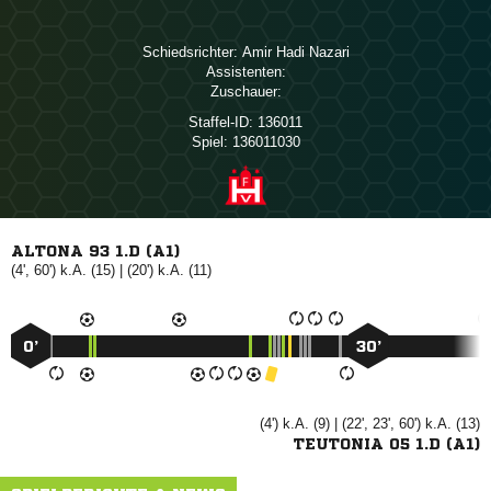
Schiedsrichter:
  
Assistenten:
Zuschauer:
Staffel-ID:
136011
Spiel:
136011030
ALTONA 93 1.D (A1)
(4', 60') k.A. (15) | (20') k.A. (11)
0’
30’
(4') k.A. (9) | (22', 23', 60') k.A. (13)
TEUTONIA 05 1.D (A1)