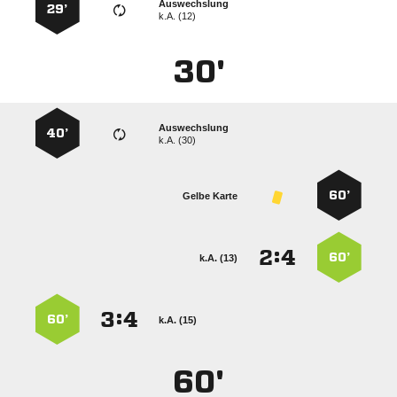
Auswechslung
29’
k.A. (12)
30'
Auswechslung
40’
k.A. (30)
60’
Gelbe Karte
:


60’
k.A. (13)
:


60’
k.A. (15)
60'