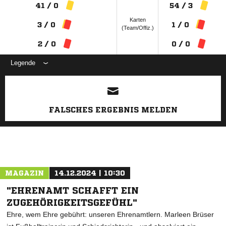
41 / 0
54 / 3
Karten
3 / 0
1 / 0
(Team/Offiz.)
2 / 0
0 / 0
Legende
ANZEIGE
FALSCHES ERGEBNIS MELDEN
MAGAZIN
14.12.2024 | 10:30
"EHRENAMT SCHAFFT EIN
ZUGEHÖRIGKEITSGEFÜHL"
Ehre, wem Ehre gebührt: unseren Ehrenamtlern. Marleen Brüser