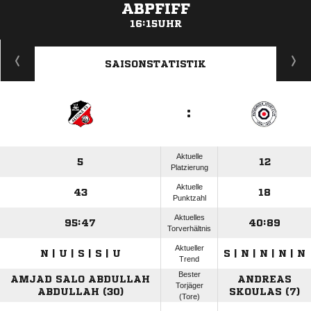
ABPFIFF
16:15UHR
ANZEIGE
SAISONSTATISTIK
:
Aktuelle
5
12
Platzierung
Aktuelle
43
18
Punktzahl
Aktuelles
95:47
40:89
Torverhältnis
Aktueller
N | U | S | S | U
S | N | N | N | N
Trend
Bester
AMJAD SALO ABDULLAH
ANDREAS
Torjäger
ABDULLAH (30)
SKOULAS (7)
(Tore)