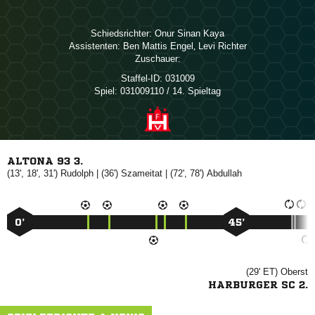
Schiedsrichter:
  
Assistenten:
  
,  
Zuschauer:
Staffel-ID:
031009
Spiel:
031009110 / 14. Spieltag
ALTONA 93 3.
(13', 18', 31')

| (36')

| (72', 78')

0’
45’
(29' ET)

HARBURGER SC 2.