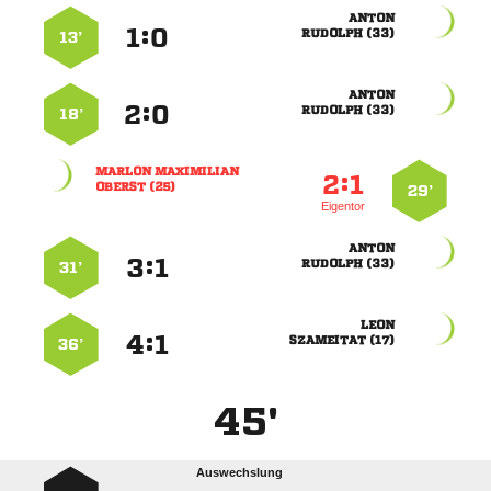

:


 
13’

:


 
18’
 
:


 
29’
Eigentor

:


 
31’

:


 
36’
45'
Auswechslung