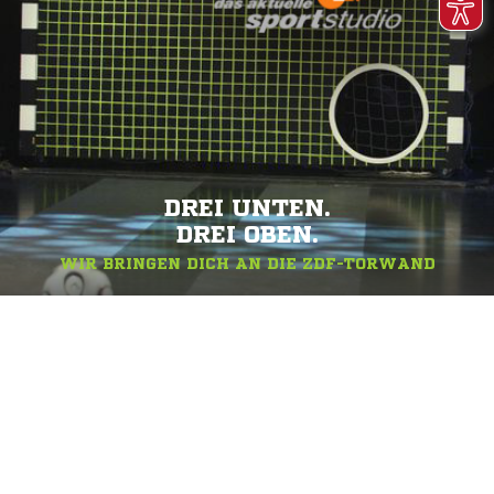
DREI UNTEN.
DREI OBEN.
WIR BRINGEN DICH AN DIE ZDF-TORWAND