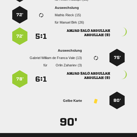
Auswechslung
72’
  
für
  
  
:


 
72’
Auswechslung
75’
     
für
  
  
:


 
78’
80’
Gelbe Karte
90'