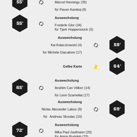
55’
  
für
  
Auswechslung
55’
  
für
  
Auswechslung
59’
  
für
  
64’
Gelbe Karte
Auswechslung
65’
   
für
  
Auswechslung
69’
   
für
  
Auswechslung
72’
   
für
  