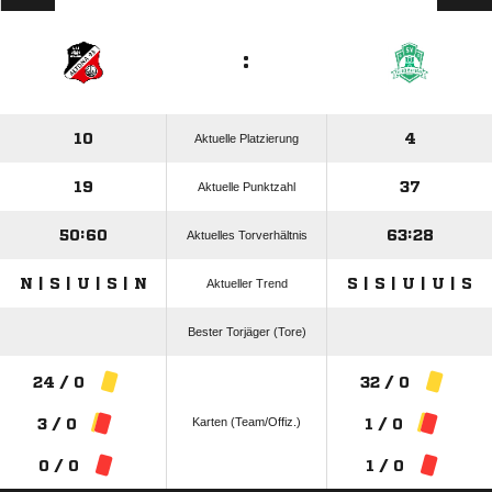
:
10
4
Aktuelle Platzierung
19
37
Aktuelle Punktzahl
50:60
63:28
Aktuelles Torverhältnis
N | S | U | S | N
S | S | U | U | S
Aktueller Trend
Bester Torjäger (Tore)
24 / 0
32 / 0
Karten (Team/Offiz.)
3 / 0
1 / 0
0 / 0
1 / 0