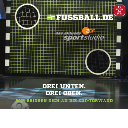
DREI UNTEN.
DREI OBEN.
WIR BRINGEN DICH AN DIE ZDF-TORWAND