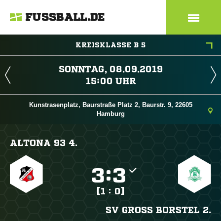
FUSSBALL.DE
KREISKLASSE B 5
 
 
Kunstrasenplatz, Baurstraße Platz 2, Baurstr. 9, 22605
Hamburg
ALTONA 93 4.

:

[1 : 0]
SV GROSS BORSTEL 2.