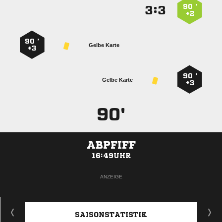
90 ’
:


+2
90 ’
Gelbe Karte
+3
90 ’
Gelbe Karte
+3
90'
ABPFIFF
16:49UHR
ANZEIGE
SAISONSTATISTIK