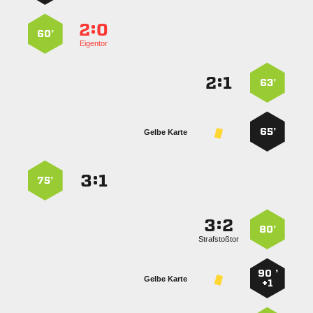
:


60’
Eigentor
:


63’
65’
Gelbe Karte
:


75’
:


80’
Strafstoßtor
90 ’
Gelbe Karte
+1