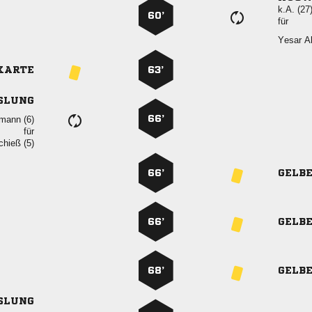
k.A. (27
60’
für
 
KARTE
63’
SLUNG
66’
 
für
 
66’
GELB
66’
GELB
68’
GELB
SLUNG