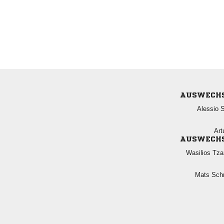
AUSWECH
 

AUSWECH
 
 