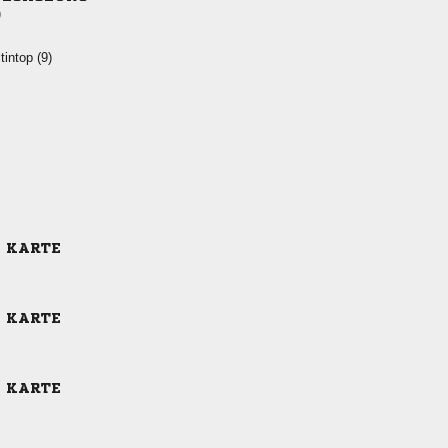
)
 
E KARTE
E KARTE
E KARTE