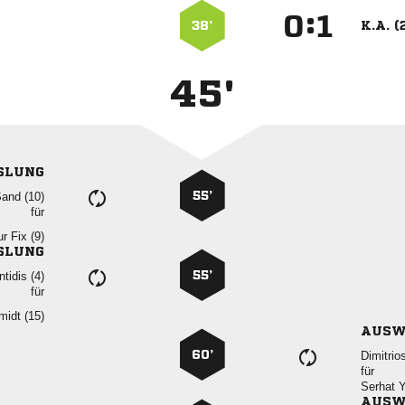
:


38’
K.A. (
45'
SLUNG
55’
 
für
  
SLUNG
55’
 
für
 
AUSW
60’

für
 
AUSW