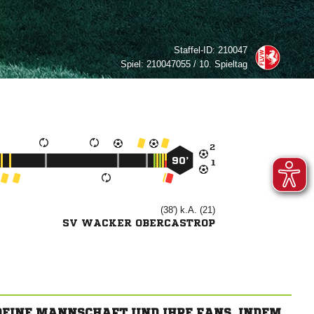
Staffel-ID:
210047
Spiel:
210047055 / 10. Spieltag

90’

(38') k.A. (21)
SV WACKER OBERCASTROP
 DEINE MANNSCHAFT UND IHRE FANS, INDEM