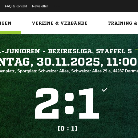
|
FAQ & Kontakt
|
Newsletter
Link
IGEN
VEREINE & VERBÄNDE
TRAINING &
A-JUNIOREN - BEZIRKSLIGA, STAFFEL 5
 


enplatz, Sportplatz Schweizer Allee, Schweizer Allee 29 a, 44287 Dort
:


[0 : 1]