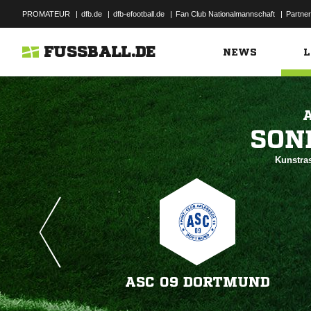
PROMATEUR
|
dfb.de
|
dfb-efootball.de
|
Fan Club Nationalmannschaft
|
Partner
FUSSBALL.DE
NEWS
L

Kunstras
ASC 09 DORTMUND