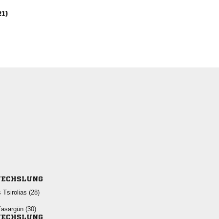
21)
ECHSLUNG
  
 
ECHSLUNG