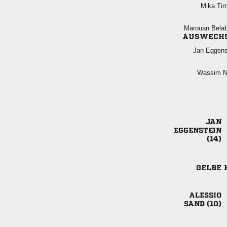
 
 
AUSWECH
 
 



GELBE 

 