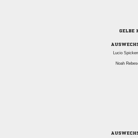
GELBE 
AUSWECH
 
 
AUSWECH