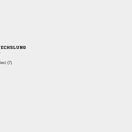
ECHSLUNG
)
 