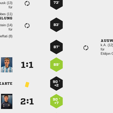
73’
 
für
 
SLUNG
83’
 
für
 
AUSW
k.A. (12
87’
für
 
:


89’
90 ’
KARTE
+2
:


90 ’
+7