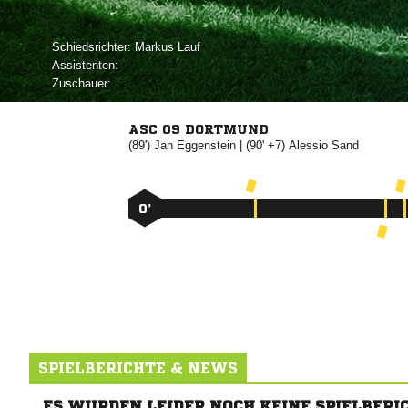
Schiedsrichter:
 
Assistenten:
Zuschauer:
ASC 09 DORTMUND
(89')


| (90' +7)


0’
SPIELBERICHTE & NEWS
ES WURDEN LEIDER NOCH KEINE SPIELBERI