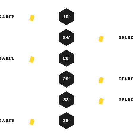
KARTE
10’
24’
GELB
KARTE
26’
28’
GELB
32’
GELB
KARTE
36’