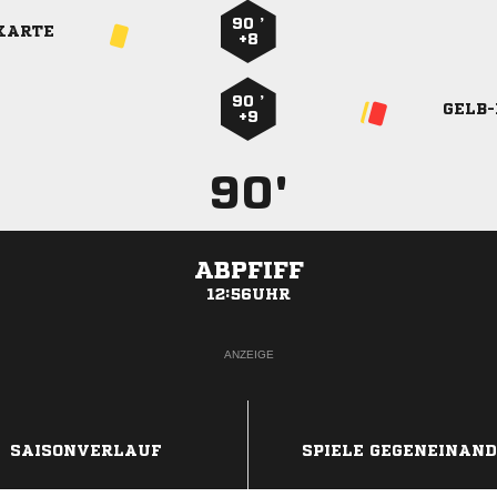
90 ’
KARTE
+8
90 ’
GELB
+9
90'
ABPFIFF
12:56UHR
ANZEIGE
SAISONVERLAUF
SPIELE GEGENEINAN