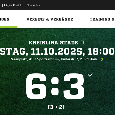
|
FAQ & Kontakt
|
Newsletter
Link
IGEN
VEREINE & VERBÄNDE
TRAINING &
KREISLIGA STADE
 


Rasenplatz, ASC Sportzentrum, Hinterstr. 7, 21635 Jork
:


[3 : 2]