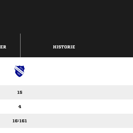
DER
HISTORIE
15
4
16:161