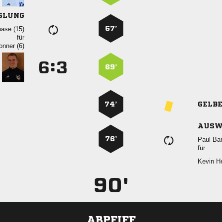
SLUNG
67’
 
für
 
:


69’
74’
GELB
AUSW
76’
 
für
 
90'
ABPFIFF