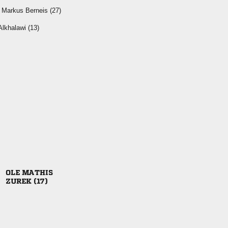
   
 
 
 