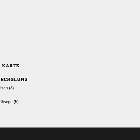
E KARTE
ECHSLUNG
 
 