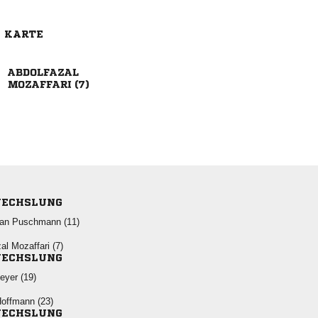
E KARTE

 
ECHSLUNG
  
  
ECHSLUNG
 
 
ECHSLUNG