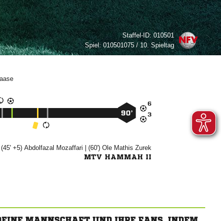
Staffel-ID:
010501
Spiel:
010501075 / 10. Spieltag


90’

 (45' +5)


| (60')
 

MTV HAMMAH II
 DEINE MANNSCHAFT UND IHRE FANS, INDEM