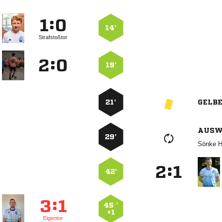
:


14’
Strafstoßtor
:


19’
21’
GELB
AUSW
29’
 
:


42’
:


45 ’
+1
Eigentor