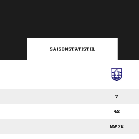
SAISONSTATISTIK
7
42
89:72