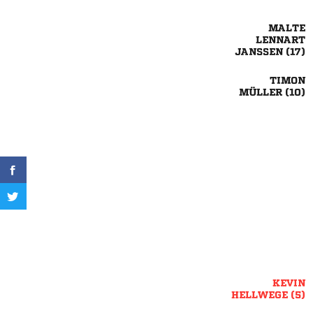


 

 

 