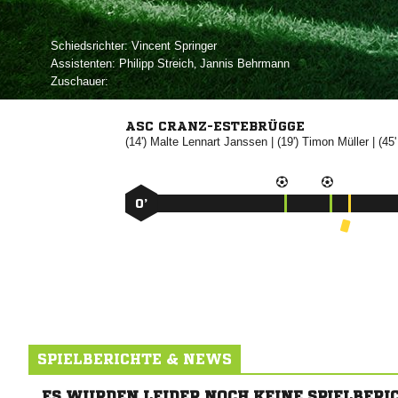
Schiedsrichter:
 
Assistenten:
 
,  
Zuschauer:
ASC CRANZ-ESTEBRÜGGE
(14')
 

| (19')


| (45
0’
SPIELBERICHTE & NEWS
ES WURDEN LEIDER NOCH KEINE SPIELBERI