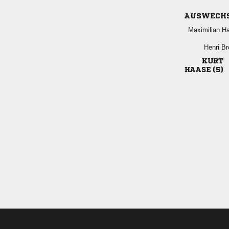
AUSWECH
 
 

 