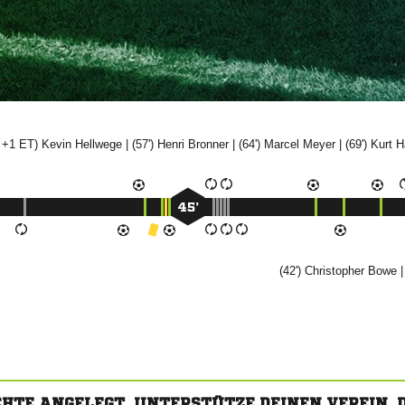
' +1 ET)


| (57')


| (64')


| (69')


45’
(42')


|
CHTE ANGELEGT. UNTERSTÜTZE DEINEN VEREIN,