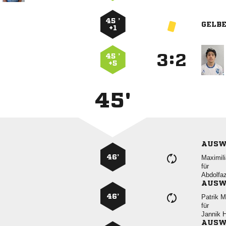
45 ’
GELB
+1
:


45 ’
+5
45'
AUSW
46’

für

AUSW
46’
 
für
 
AUSW