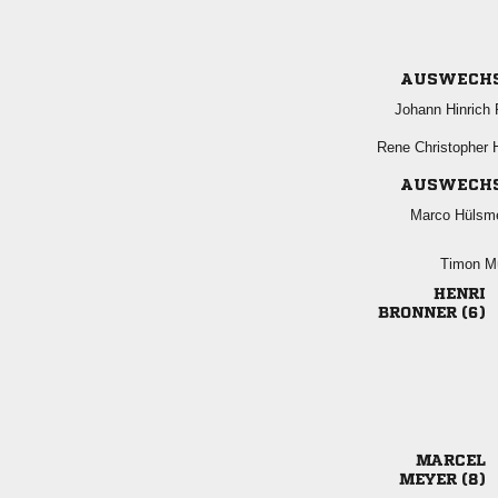
AUSWECH
  
  
AUSWECH
 
 

 

 