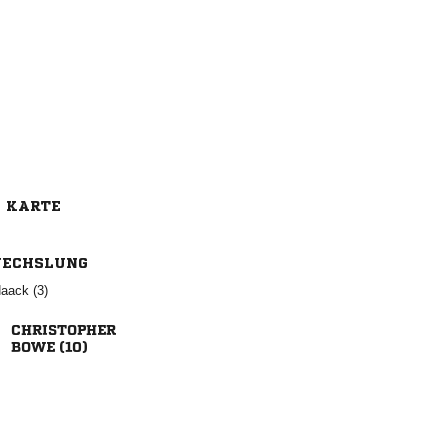
E KARTE
ECHSLUNG
 

 