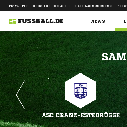
PROMATEUR
|
dfb.de
|
dfb-efootball.de
|
Fan Club Nationalmannschaft
|
Partner
FUSSBALL.DE
NEWS
L

ASC CRANZ-ESTEBRÜGGE