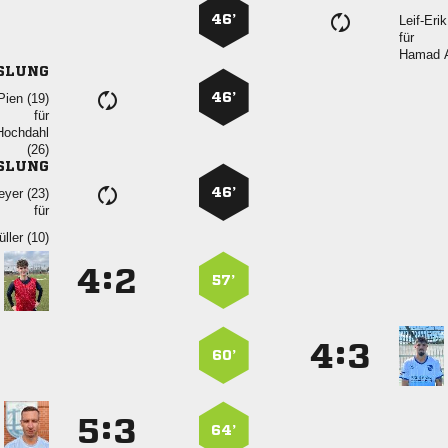
46’

für
 
SLUNG
46’
 
für


SLUNG
46’
 
für
 
:


57’
:


60’
:


64’