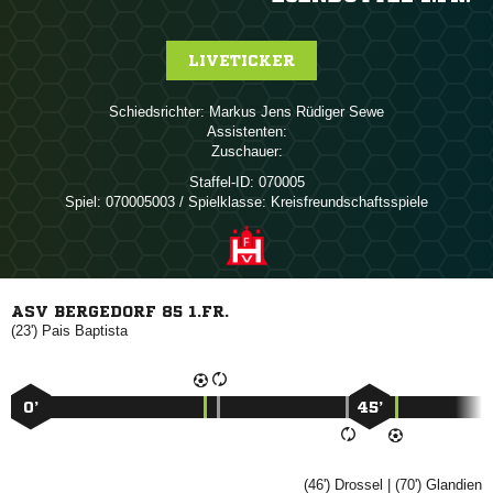
LIVETICKER
Schiedsrichter:
   
Assistenten:
Zuschauer:
Staffel-ID:
070005
Spiel:
070005003 / Spielklasse: Kreisfreundschaftsspiele
ASV BERGEDORF 85 1.FR.
(23')
 
0’
45’
(46')

| (70')
