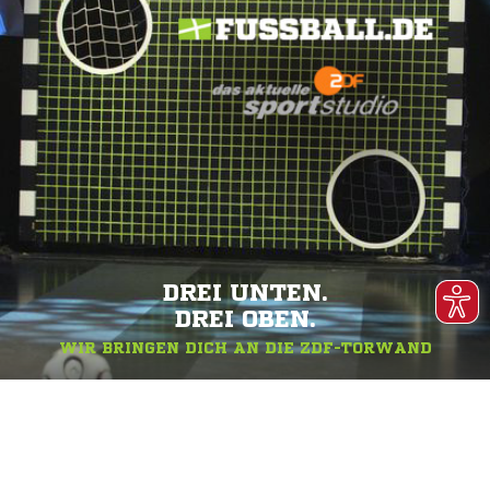
DREI UNTEN.
DREI OBEN.
WIR BRINGEN DICH AN DIE ZDF-TORWAND