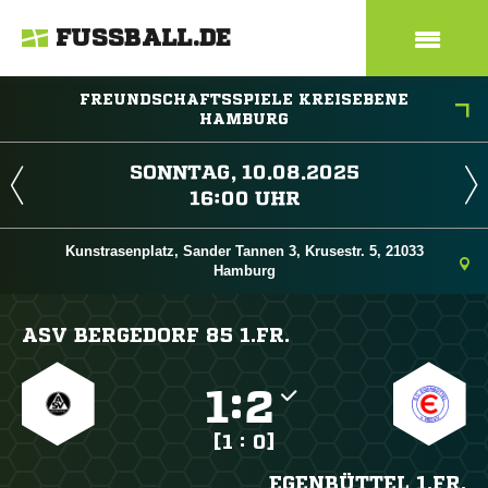
FUSSBALL.DE
FREUNDSCHAFTSSPIELE KREISEBENE
HAMBURG
 
 
Kunstrasenplatz, Sander Tannen 3, Krusestr. 5, 21033
Hamburg
ASV BERGEDORF 85 1.FR.

:

[1 : 0]
EGENBÜTTEL 1.FR.