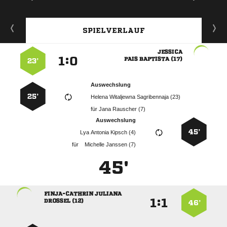
SPIELVERLAUF

:


  
23’
Auswechslung
25’
   
für
  
Auswechslung
45’
   
für
  
45'
 
:


 
46’