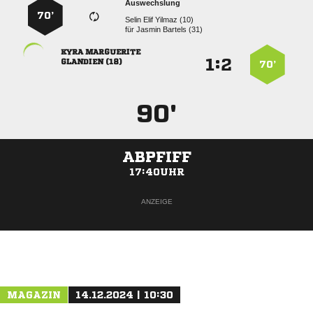
Auswechslung
70’
   
für
  
 
:


 
70’
90'
ABPFIFF
17:40UHR
ANZEIGE
MAGAZIN
14.12.2024 | 10:30