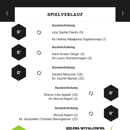
SPIELVERLAUF
Auswechslung
0’
   
für
   
Auswechslung
0’
   
für
  
Auswechslung
0’
  
für
  
Auswechslung
0’
  
für
  
Auswechslung
0’
  
für
   
 