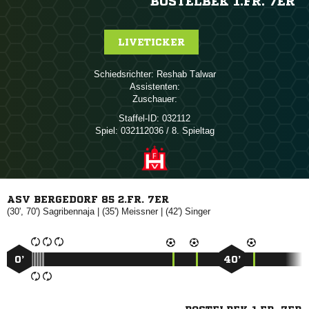
BOSTELBEK 1.FR. 7ER
LIVETICKER
Schiedsrichter:
 
Assistenten:
Zuschauer:
Staffel-ID:
032112
Spiel:
032112036 / 8. Spieltag
ASV BERGEDORF 85 2.FR. 7ER
(30', 70')

| (35')

| (42')

0’
40’