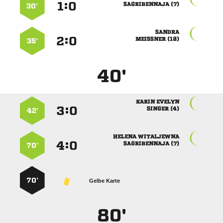
:


 
30’

:


 
35’
40'
 
:


 
42’
 
:


 
70’
70’
Gelbe Karte
80'