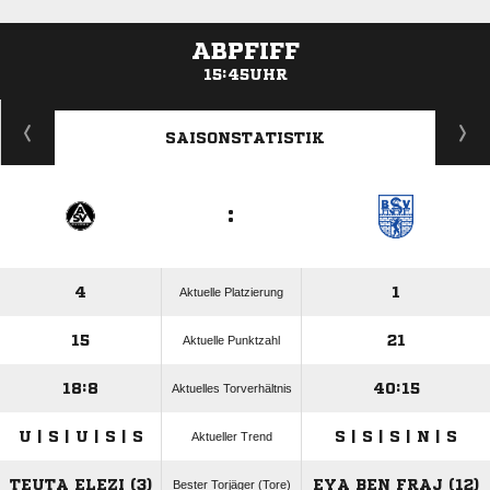
ABPFIFF
15:45UHR
ANZEIGE
SAISONSTATISTIK
:
4
1
Aktuelle Platzierung
15
21
Aktuelle Punktzahl
18:8
40:15
Aktuelles Torverhältnis
U | S | U | S | S
S | S | S | N | S
Aktueller Trend
TEUTA ELEZI (3)
EYA BEN FRAJ (12)
Bester Torjäger (Tore)